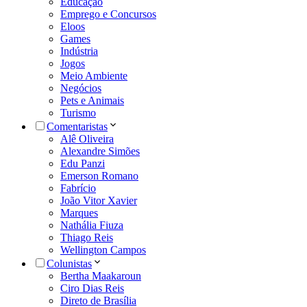
Educação
Emprego e Concursos
Eloos
Games
Indústria
Jogos
Meio Ambiente
Negócios
Pets e Animais
Turismo
Comentaristas
Alê Oliveira
Alexandre Simões
Edu Panzi
Emerson Romano
Fabrício
João Vitor Xavier
Marques
Nathália Fiuza
Thiago Reis
Wellington Campos
Colunistas
Bertha Maakaroun
Ciro Dias Reis
Direto de Brasília