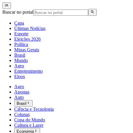
Buscar no portal
Capa
Últimas Notícias
Esporte
Eleições 2026
Política
Minas Gerais
Brasil
Mundo
Agro
Entretenimento
Eloos
Agro
Apostas
Auto
Brasil
Ciência e Tecnologia
Colunas
Copa do Mundo
Cultura e Lazer
Economia