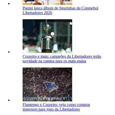
Panini lança álbum de figurinhas da Conmebol
Libertadores 2026
Cruzeiro e mais: campeões da Libertadores terão
novidade na camisa para os mata-matas
Flamengo x Cruzeiro: veja como comprar
ingressos para jogo da Libertadores