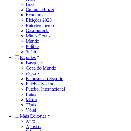
Brasil
Cultura e Lazer
Economia
Eleições 2026
Entretenimento
Gastronomia
Minas Gerais
Mundo
Política
Saúde
Esportes
Basquete
Copa do Mundo
eSports
Famosos do Esporte
Futebol Nacional
Futebol Internacional
Lutas
Motor
Tênis
Vôlei
Mais Editorias
Auto
Apostas