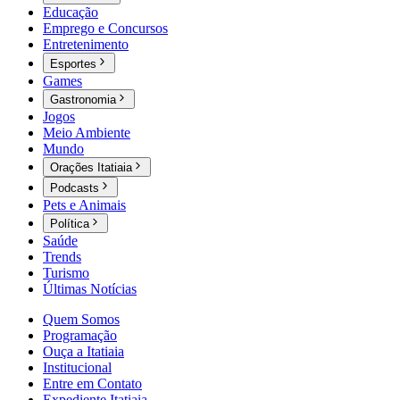
Educação
Emprego e Concursos
Entretenimento
Esportes
Games
Gastronomia
Jogos
Meio Ambiente
Mundo
Orações Itatiaia
Podcasts
Pets e Animais
Política
Saúde
Trends
Turismo
Últimas Notícias
Quem Somos
Programação
Ouça a Itatiaia
Institucional
Entre em Contato
Expediente Itatiaia