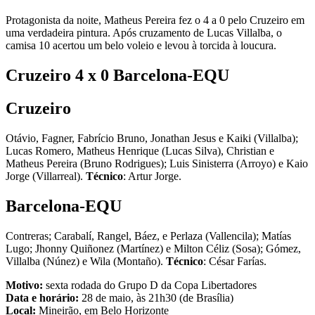
Protagonista da noite, Matheus Pereira fez o 4 a 0 pelo Cruzeiro em
uma verdadeira pintura. Após cruzamento de Lucas Villalba, o
camisa 10 acertou um belo voleio e levou à torcida à loucura.
Cruzeiro 4 x 0 Barcelona-EQU
Cruzeiro
Otávio, Fagner, Fabrício Bruno, Jonathan Jesus e Kaiki (Villalba);
Lucas Romero, Matheus Henrique (Lucas Silva), Christian e
Matheus Pereira (Bruno Rodrigues); Luis Sinisterra (Arroyo) e Kaio
Jorge (Villarreal).
Técnico
: Artur Jorge.
Barcelona-EQU
Contreras; Carabalí, Rangel, Báez, e Perlaza (Vallencila); Matías
Lugo; Jhonny Quiñonez (Martínez) e Milton Céliz (Sosa); Gómez,
Villalba (Núnez) e Wila (Montaño).
Técnico
: César Farías.
Motivo:
sexta rodada do Grupo D da Copa Libertadores
Data e horário:
28 de maio, às 21h30 (de Brasília)
Local:
Mineirão, em Belo Horizonte