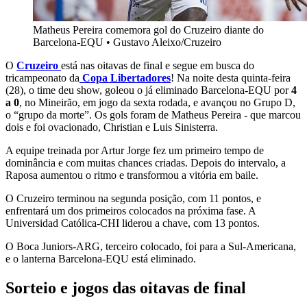
Matheus Pereira comemora gol do Cruzeiro diante do
Barcelona-EQU
•
Gustavo Aleixo/Cruzeiro
O
Cruzeiro
está nas oitavas de final e segue em busca do
tricampeonato da
Copa Libertadores
! Na noite desta quinta-feira
(28), o time deu show, goleou o já eliminado Barcelona-EQU por
4
a 0
, no Mineirão, em jogo da sexta rodada, e avançou no Grupo D,
o “grupo da morte”. Os gols foram de Matheus Pereira - que marcou
dois e foi ovacionado, Christian e Luis Sinisterra.
A equipe treinada por Artur Jorge fez um primeiro tempo de
dominância e com muitas chances criadas. Depois do intervalo, a
Raposa aumentou o ritmo e transformou a vitória em baile.
O Cruzeiro terminou na segunda posição, com 11 pontos, e
enfrentará um dos primeiros colocados na próxima fase. A
Universidad Católica-CHI liderou a chave, com 13 pontos.
O Boca Juniors-ARG, terceiro colocado, foi para a Sul-Americana,
e o lanterna Barcelona-EQU está eliminado.
Sorteio e jogos das oitavas de final