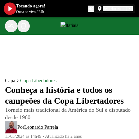
Tocando agora!
Belo Horizonte
Ouça ao vivo
/
24h
Capa
Copa Libertadores
Conheça a história e todos os
campeões da Copa Libertadores
Torneio mais tradicional da América do Sul é disputado
desde 1960
Por
Leonardo Parrela
11/03/2024 às 14h49
•
Atualizado
há 2 anos