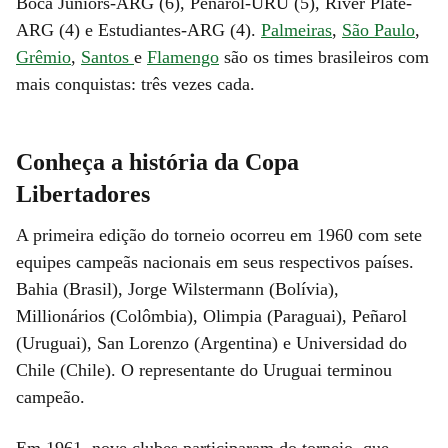
Boca Juniors-ARG (6), Peñarol-URU (5), River Plate-
ARG (4) e Estudiantes-ARG (4).
Palmeiras
,
São Paulo
,
Grêmio
,
Santos
e
Flamengo
são os times brasileiros com
mais conquistas: três vezes cada.
Conheça a história da Copa
Libertadores
A primeira edição do torneio ocorreu em 1960 com sete
equipes campeãs nacionais em seus respectivos países.
Bahia (Brasil), Jorge Wilstermann (Bolívia),
Millionários (Colômbia), Olimpia (Paraguai), Peñarol
(Uruguai), San Lorenzo (Argentina) e Universidad do
Chile (Chile). O representante do Uruguai terminou
campeão.
Em 1961, nove clubes participaram do torneio, que