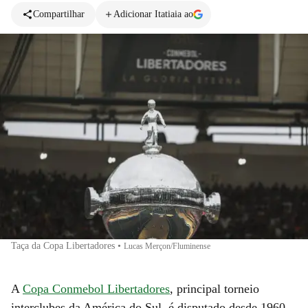
Compartilhar
Adicionar Itatiaia ao
Taça da Copa Libertadores
•
Lucas Merçon/Fluminense
A
Copa Conmebol Libertadores
, principal torneio
interclubes da América do Sul, é disputado desde 1960.