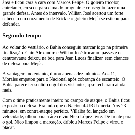
área e ficou cara a cara com Marcos Felipe. O goleiro tricolor,
entretanto, cresceu para cima do uruguaio e conseguiu fazer uma
grande defesa. Antes do intervalo, Willian José acertou um forte
cabeceio em cruzamento de Erick e o goleiro Mejía se esticou para
defender.
Segundo tempo
Ao voltar do vestiário, o Bahia conseguiu marcar logo na primeira
finalização. Caio Alexandre e Willian José trocaram passes e o
centroavante deixou na boa para Jean Lucas finalizar, sem chances
de defesa para Mejía.
A vantagem, no entanto, durou apenas dez minutos. Aos 11,
Morales empatou para o Nacional após cobrança de escanteio. O
Bahia parece ter sentido o gol dos visitantes, q se fecharam ainda
mais.
Com o time praticamente inteiro no campo de ataque, o Bahia ficou
exposto na defesa. Era tudo que o Nacional-URU queria. Aos 23
minutos, em contra-ataque perfeito, Villalba foi lançado em
velocidade, olhou para a área e viu Nico López livre. De frente para
o gol, Nico limpou a marcação, driblou Marcos Felipe e virou o
placar.