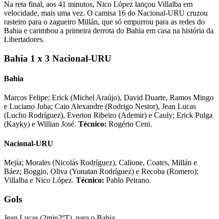
Na reta final, aos 41 minutos, Nico López lançou Villalba em
velocidade, mais uma vez. O camisa 16 do Nacional-URU cruzou
rasteiro para o zagueiro Millán, que só empurrou para as redes do
Bahia e carimbou a primeira derrota do Bahia em casa na história da
Libertadores.
Bahia 1 x 3 Nacional-URU
Bahia
Marcos Felipe; Erick (Michel Araújo), David Duarte, Ramos Mingo
e Luciano Juba; Caio Alexandre (Rodrigo Nestor), Jean Lucas
(Lucho Rodríguez), Everton Ribeiro (Ademir) e Cauly; Erick Pulga
(Kayky) e Willian José.
Técnico:
Rogério Ceni.
Nacional-URU
Mejía; Morales (Nicolás Rodríguez), Calione, Coates, Millán e
Báez; Boggio, Oliva (Yonatan Rodríguez) e Recoba (Romero);
Villalba e Nico López.
Técnico:
Pablo Peirano.
Gols
Jean Lucas (2min2ºT), para o Bahia