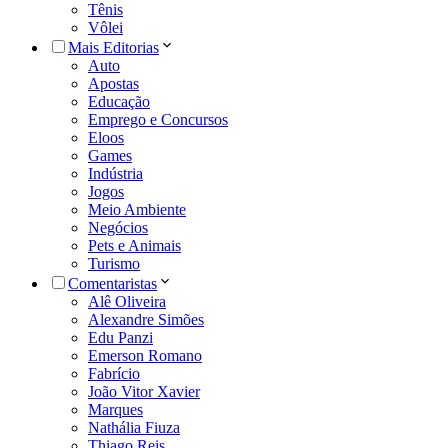
Tênis
Vôlei
Mais Editorias
Auto
Apostas
Educação
Emprego e Concursos
Eloos
Games
Indústria
Jogos
Meio Ambiente
Negócios
Pets e Animais
Turismo
Comentaristas
Alê Oliveira
Alexandre Simões
Edu Panzi
Emerson Romano
Fabrício
João Vitor Xavier
Marques
Nathália Fiuza
Thiago Reis