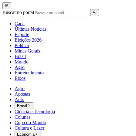
Buscar no portal
Capa
Últimas Notícias
Esporte
Eleições 2026
Política
Minas Gerais
Brasil
Mundo
Agro
Entretenimento
Eloos
Agro
Apostas
Auto
Brasil
Ciência e Tecnologia
Colunas
Copa do Mundo
Cultura e Lazer
Economia