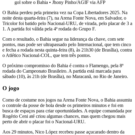
gol sobre o Bahia
•
Jhony Pinho/AGIF via AFP
O Bahia perdeu pela primeira vez na Copa Libertadores 2025. Na
noite desta quarta-feira (7), na Arena Fonte Nova, em Salvador, o
Tricolor foi batido pelo Nacional-URU, de virada, pelo placar de 3 a
1. A partida foi válida pela 4ª rodada do Grupo F.
Com o resultado, o Bahia segue na liderança da chave, com sete
pontos, mas pode ser ultrapassado pelo Internacional, que tem cinco
e fecha a rodada nesta quinta-feira (8), às 21h30 (de Brasília), contra
o Atlético Nacional-COL, que tem três pontos.
O próximo compromisso do Bahia é contra o Flamengo, pela 8ª
rodada do Campeonato Brasileiro. A partida está marcada para
sábado (10), às 21h (de Brasília), no Maracanã, no Rio de Janeiro.
O jogo
Como de costume nos jogos na Arena Fonte Nova, o Bahia assumiu
o controle da posse de bola desde os primeiros minutos e foi em
busca de espaços para criar oportunidades. A equipe comandada por
Rogério Ceni até criou algumas chances, mas quem chegou mais
perto de abrir o placar foi o Nacional-URU.
Aos 29 minutos, Nico López recebeu passe açucarado dentro da