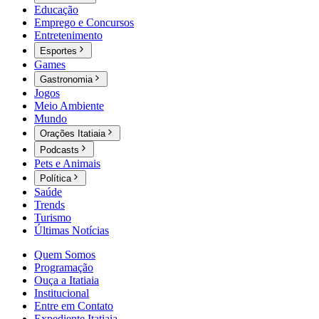
Educação
Emprego e Concursos
Entretenimento
Esportes
Games
Gastronomia
Jogos
Meio Ambiente
Mundo
Orações Itatiaia
Podcasts
Pets e Animais
Política
Saúde
Trends
Turismo
Últimas Notícias
Quem Somos
Programação
Ouça a Itatiaia
Institucional
Entre em Contato
Expediente Itatiaia