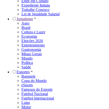
Entre em Contato
Expediente Itatiaia
Trabalhe Conosco
Lei de Igualdade Salarial
Jornalismo
Agro
Brasil
Cultura e Lazer
Economia
Eleições 2026
Entretenimento
Gastronomia
Minas Gerais
Mundo
Política
Saúde
Esportes
Basquete
Copa do Mundo
eSports
Famosos do Esporte
Futebol Nacional
Futebol Internacional
Lutas
Motor