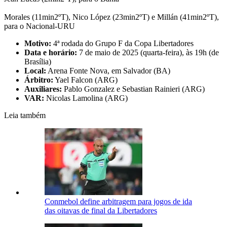
Morales (11min2ºT), Nico López (23min2ºT) e Millán (41min2ºT),
para o Nacional-URU
Motivo:
4ª rodada do Grupo F da Copa Libertadores
Data e horário:
7 de maio de 2025 (quarta-feira), às 19h (de
Brasília)
Local:
Arena Fonte Nova, em Salvador (BA)
Árbitro:
Yael Falcon (ARG)
Auxiliares:
Pablo Gonzalez e Sebastian Rainieri (ARG)
VAR:
Nicolas Lamolina (ARG)
Leia também
Conmebol define arbitragem para jogos de ida
das oitavas de final da Libertadores