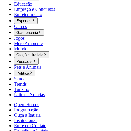
Educação
Emprego e Concursos
Entretenimento
Esportes
Games
Gastronomia
Jogos
Meio Ambiente
Mundo
Orações Itatiaia
Podcasts
Pets e Animais
Política
Saúde
Trends
Turismo
Últimas Notícias
Quem Somos
Programação
Ouça a Itatiaia
Institucional
Entre em Contato
Expediente Itatiaia