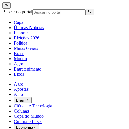
Buscar no portal
Capa
Últimas Notícias
Esporte
Eleições 2026
Política
Minas Gerais
Brasil
Mundo
Agro
Entretenimento
Eloos
Agro
Apostas
Auto
Brasil
Ciência e Tecnologia
Colunas
Copa do Mundo
Cultura e Lazer
Economia