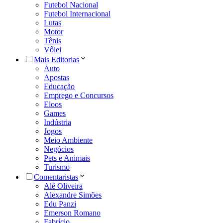
Futebol Nacional
Futebol Internacional
Lutas
Motor
Tênis
Vôlei
Mais Editorias
Auto
Apostas
Educação
Emprego e Concursos
Eloos
Games
Indústria
Jogos
Meio Ambiente
Negócios
Pets e Animais
Turismo
Comentaristas
Alê Oliveira
Alexandre Simões
Edu Panzi
Emerson Romano
Fabrício