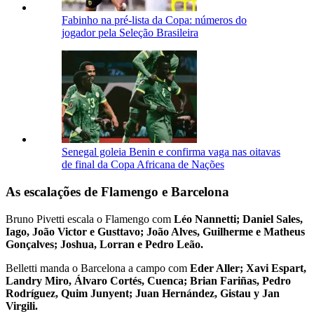
Fabinho na pré-lista da Copa: números do
jogador pela Seleção Brasileira
Senegal goleia Benin e confirma vaga nas oitavas
de final da Copa Africana de Nações
As escalações de Flamengo e Barcelona
Bruno Pivetti escala o Flamengo com
Léo Nannetti; Daniel Sales,
Iago, João Victor e Gusttavo; João Alves, Guilherme e Matheus
Gonçalves; Joshua, Lorran e Pedro Leão.
Belletti manda o Barcelona a campo com
Eder Aller; Xavi Espart,
Landry Miro, Álvaro Cortés, Cuenca; Brian Fariñas, Pedro
Rodríguez, Quim Junyent; Juan Hernández, Gistau y Jan
Virgili.