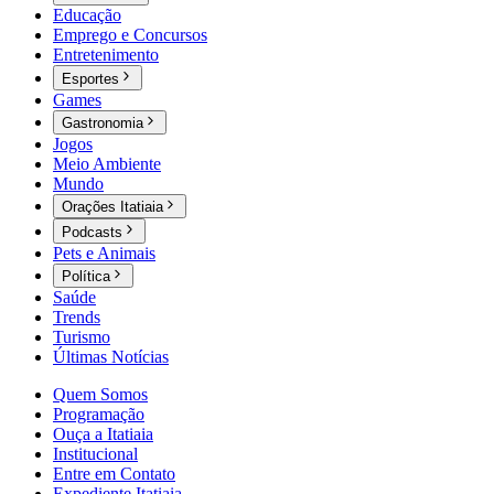
Educação
Emprego e Concursos
Entretenimento
Esportes
Games
Gastronomia
Jogos
Meio Ambiente
Mundo
Orações Itatiaia
Podcasts
Pets e Animais
Política
Saúde
Trends
Turismo
Últimas Notícias
Quem Somos
Programação
Ouça a Itatiaia
Institucional
Entre em Contato
Expediente Itatiaia