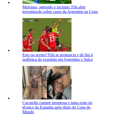
Malvinas, agressão e racismo: Fifa abre
investigação sobre casos da Argentina na Copa
Erro ou acerto? Fifa se pronuncia e dá fim à
polêmica de expulsão em Argentina x Suíça
Cucurella cumpre promessa e tatua rosto do
técnico da Espanha após título da Copa do
Mundo