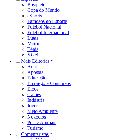
Basquete
Copa do Mundo
eSports
Famosos do Esporte
Futebol Nacional
Futebol Internacional
Lutas
Motor
Tênis
Vôlei
Mais Editorias
Auto
Apostas
Educação
Emprego e Concursos
Eloos
Games
Indústria
Jogos
Meio Ambiente
Negócios
Pets e Animais
Turismo
Comentaristas