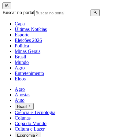
Buscar no portal
Capa
Últimas Notícias
Esporte
Eleições 2026
Política
Minas Gerais
Brasil
Mundo
Agro
Entretenimento
Eloos
Agro
Apostas
Auto
Brasil
Ciência e Tecnologia
Colunas
Copa do Mundo
Cultura e Lazer
Economia