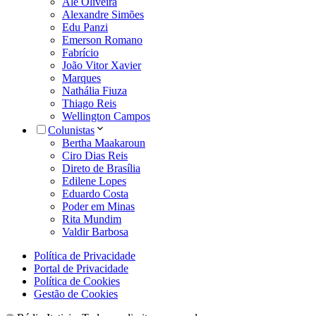
Alê Oliveira
Alexandre Simões
Edu Panzi
Emerson Romano
Fabrício
João Vitor Xavier
Marques
Nathália Fiuza
Thiago Reis
Wellington Campos
Colunistas
Bertha Maakaroun
Ciro Dias Reis
Direto de Brasília
Edilene Lopes
Eduardo Costa
Poder em Minas
Rita Mundim
Valdir Barbosa
Política de Privacidade
Portal de Privacidade
Política de Cookies
Gestão de Cookies