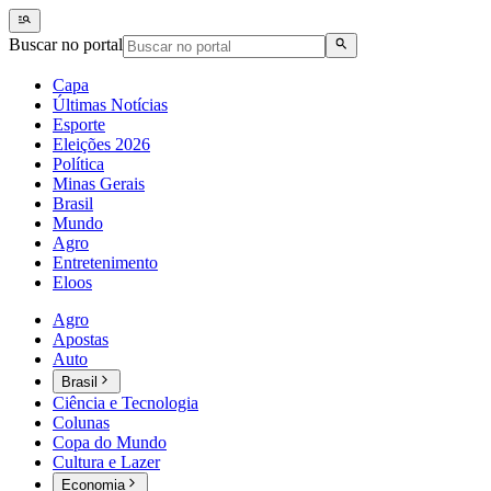
Buscar no portal
Capa
Últimas Notícias
Esporte
Eleições 2026
Política
Minas Gerais
Brasil
Mundo
Agro
Entretenimento
Eloos
Agro
Apostas
Auto
Brasil
Ciência e Tecnologia
Colunas
Copa do Mundo
Cultura e Lazer
Economia