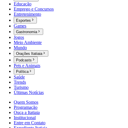
Educação
Emprego e Concursos
Entretenimento
Esportes
Games
Gastronomia
Jogos
Meio Ambiente
Mundo
Orações Itatiaia
Podcasts
Pets e Animais
Política
Saúde
Trends
Turismo
Últimas Notícias
Quem Somos
Programação
Ouça a Itatiaia
Institucional
Entre em Contato
Expediente Itatiaia