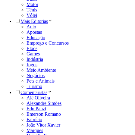
Motor
Tênis
Vôlei
Mais Editorias
Auto
Apostas
Educação
Emprego e Concursos
Eloos
Games
Indústria
Jogos
Meio Ambiente
Negócios
Pets e Animais
Turismo
Comentaristas
Alê Oliveira
Alexandre Simões
Edu Panzi
Emerson Romano
Fabrício
João Vitor Xavier
Marques