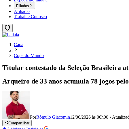
Filiadas
Afiliadas
Trabalhe Conosco
Capa
Copa do Mundo
Titular contestado da Seleção Brasileira a
Arqueiro de 33 anos acumula 78 jogos pelo 
Por
Rômulo Giacomin
12/06/2026 às 06h00
•
Atualiza
Compartilhar