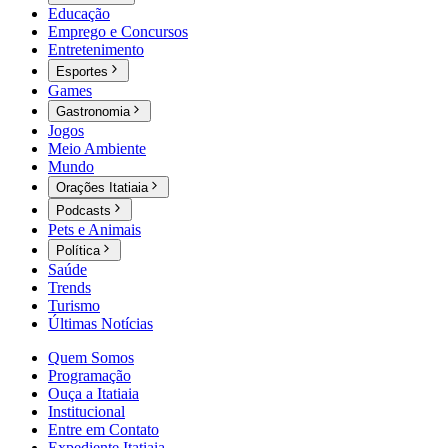
Educação
Emprego e Concursos
Entretenimento
Esportes
Games
Gastronomia
Jogos
Meio Ambiente
Mundo
Orações Itatiaia
Podcasts
Pets e Animais
Política
Saúde
Trends
Turismo
Últimas Notícias
Quem Somos
Programação
Ouça a Itatiaia
Institucional
Entre em Contato
Expediente Itatiaia