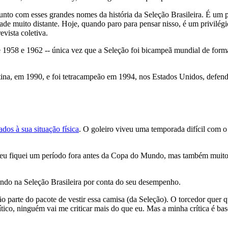
junto com esses grandes nomes da história da Seleção Brasileira. É um
dade muito distante. Hoje, quando paro para pensar nisso, é um privilég
vista coletiva.
 1958 e 1962 -- única vez que a Seleção foi bicampeã mundial de form
tina, em 1990, e foi tetracampeão em 1994, nos Estados Unidos, defenden
dos à sua situação física
. O goleiro viveu uma temporada difícil com o 
u fiquei um período fora antes da Copa do Mundo, mas também muito 
endo na Seleção Brasileira por conta do seu desempenho.
são parte do pacote de vestir essa camisa (da Seleção). O torcedor quer 
tico, ninguém vai me criticar mais do que eu. Mas a minha crítica é bas