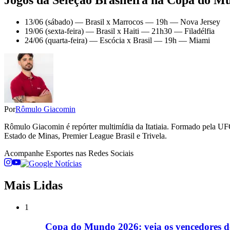
Jogos da Seleção Brasileira na Copa do M
13/06 (sábado) — Brasil x Marrocos — 19h — Nova Jersey
19/06 (sexta-feira) — Brasil x Haiti — 21h30 — Filadélfia
24/06 (quarta-feira) — Escócia x Brasil — 19h — Miami
Por
Rômulo Giacomin
Rômulo Giacomin é repórter multimídia da Itatiaia. Formado pela UFO
Estado de Minas, Premier League Brasil e Trivela.
Acompanhe
Esportes
nas Redes Sociais
Mais Lidas
1
Copa do Mundo 2026: veja os vencedores do