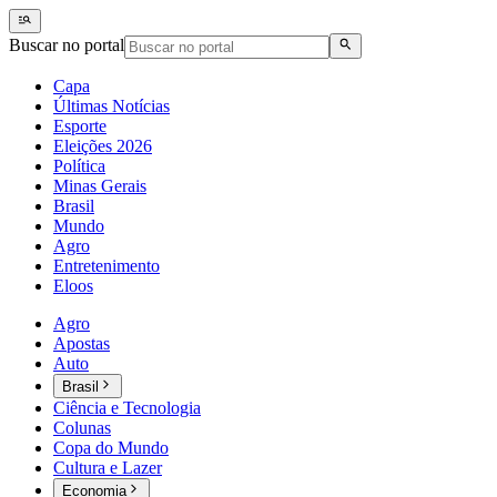
Buscar no portal
Capa
Últimas Notícias
Esporte
Eleições 2026
Política
Minas Gerais
Brasil
Mundo
Agro
Entretenimento
Eloos
Agro
Apostas
Auto
Brasil
Ciência e Tecnologia
Colunas
Copa do Mundo
Cultura e Lazer
Economia