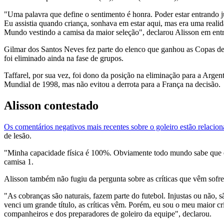
"Uma palavra que define o sentimento é honra. Poder estar entrando 
Eu assistia quando criança, sonhava em estar aqui, mas era uma reali
Mundo vestindo a camisa da maior seleção", declarou Alisson em entre
Gilmar dos Santos Neves fez parte do elenco que ganhou as Copas de
foi eliminado ainda na fase de grupos.
Taffarel, por sua vez, foi dono da posição na eliminação para a Argen
Mundial de 1998, mas não evitou a derrota para a França na decisão.
Alisson contestado
Os comentários negativos mais recentes sobre o goleiro estão relaciona
de lesão.
"Minha capacidade física é 100%. Obviamente todo mundo sabe que e
camisa 1.
Alisson também não fugiu da pergunta sobre as críticas que vêm sofr
"As cobranças são naturais, fazem parte do futebol. Injustas ou não, 
venci um grande título, as críticas vêm. Porém, eu sou o meu maior crí
companheiros e dos preparadores de goleiro da equipe", declarou.