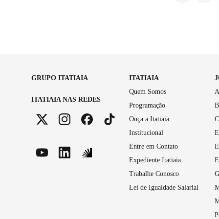
GRUPO ITATIAIA
ITATIAIA
Quem Somos
A
ITATIAIA NAS REDES
Programação
B
Ouça a Itatiaia
C
Institucional
E
Entre em Contato
E
Expediente Itatiaia
E
Trabalhe Conosco
G
Lei de Igualdade Salarial
M
M
P