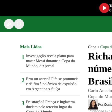
T
Ou
Mais Lidas
Capa
Copa 
Richa
Investigação revela plano para
1
matar Messi durante a Copa do
númer
Mundo, diz jornal
Brasi
Erro ou acerto? Fifa se pronuncia
2
e dá fim à polêmica de expulsão
em Argentina x Suíça
Carlo Ancelot
Copa do Mun
Frustração? França e Inglaterra
3
Por
Ronia
duelam pelo terceiro lugar da
Copa do Mundo
17/05/2026 às 2