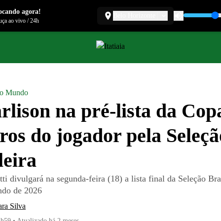
ocando agora!
Belo Horizonte
ça ao vivo
/
24h
do Mundo
rlison na pré-lista da Cop
os do jogador pela Seleçã
leira
ti divulgará na segunda-feira (18) a lista final da Seleção Bra
do de 2026
ra Silva
1h59
•
Atualizado
há 2 meses