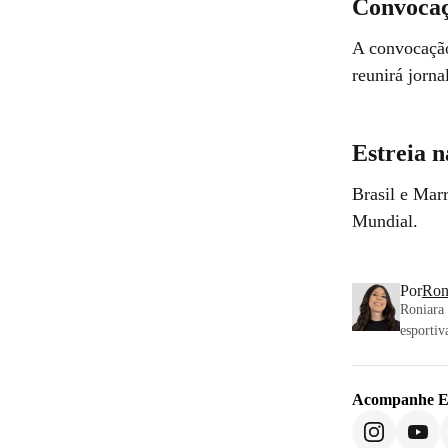
Convoca
A convocação
reunirá jorna
Estreia 
Brasil e Marr
Mundial.
Por
Ron
Roniara 
esportiv
Acompanhe
E