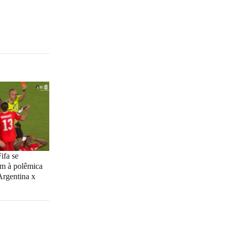
ifa se
im à polêmica
Argentina x