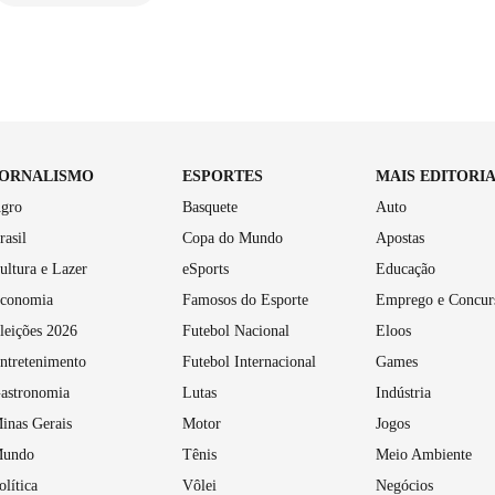
JORNALISMO
ESPORTES
MAIS EDITORI
gro
Basquete
Auto
rasil
Copa do Mundo
Apostas
ultura e Lazer
eSports
Educação
conomia
Famosos do Esporte
Emprego e Concur
leições 2026
Futebol Nacional
Eloos
ntretenimento
Futebol Internacional
Games
astronomia
Lutas
Indústria
inas Gerais
Motor
Jogos
undo
Tênis
Meio Ambiente
olítica
Vôlei
Negócios