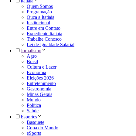
Itatiaia
Quem Somos
Programação
Ouça a Itatiaia
Institucional
Entre em Contato
Expediente Itatiaia
Trabalhe Conosco
Lei de Igualdade Salarial
Jornalismo
Agro
Brasil
Cultura e Lazer
Economia
Eleições 2026
Entretenimento
Gastronomia
Minas Gerais
Mundo
Política
Saúde
Esportes
Basquete
Copa do Mundo
eSports