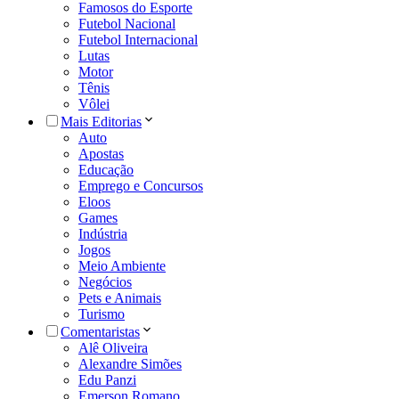
Famosos do Esporte
Futebol Nacional
Futebol Internacional
Lutas
Motor
Tênis
Vôlei
Mais Editorias
Auto
Apostas
Educação
Emprego e Concursos
Eloos
Games
Indústria
Jogos
Meio Ambiente
Negócios
Pets e Animais
Turismo
Comentaristas
Alê Oliveira
Alexandre Simões
Edu Panzi
Emerson Romano