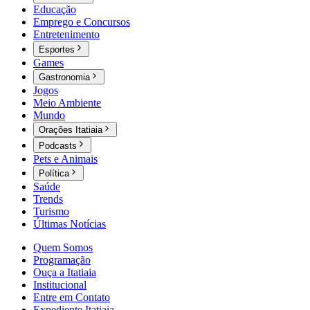
Educação
Emprego e Concursos
Entretenimento
Esportes
Games
Gastronomia
Jogos
Meio Ambiente
Mundo
Orações Itatiaia
Podcasts
Pets e Animais
Política
Saúde
Trends
Turismo
Últimas Notícias
Quem Somos
Programação
Ouça a Itatiaia
Institucional
Entre em Contato
Expediente Itatiaia