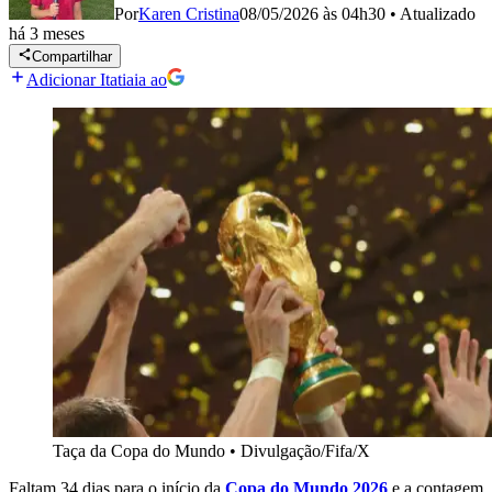
Por
Karen Cristina
08/05/2026 às 04h30
•
Atualizado
há 3 meses
Compartilhar
Adicionar Itatiaia ao
Taça da Copa do Mundo
•
Divulgação/Fifa/X
Faltam 34 dias para o início da
Copa do Mundo 2026
e a contagem