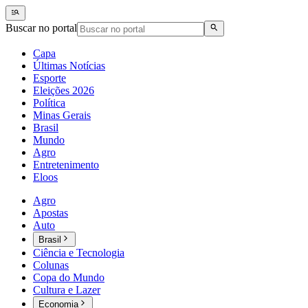
Buscar no portal
Capa
Últimas Notícias
Esporte
Eleições 2026
Política
Minas Gerais
Brasil
Mundo
Agro
Entretenimento
Eloos
Agro
Apostas
Auto
Brasil
Ciência e Tecnologia
Colunas
Copa do Mundo
Cultura e Lazer
Economia