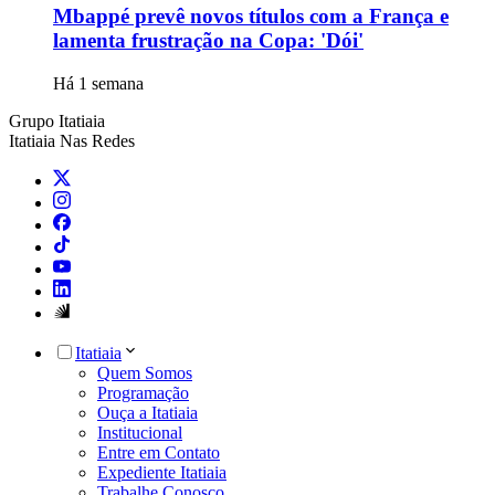
Mbappé prevê novos títulos com a França e
lamenta frustração na Copa: 'Dói'
Há 1 semana
Grupo Itatiaia
Itatiaia Nas Redes
Itatiaia
Quem Somos
Programação
Ouça a Itatiaia
Institucional
Entre em Contato
Expediente Itatiaia
Trabalhe Conosco