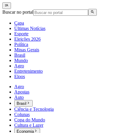
Buscar no portal
Capa
Últimas Notícias
Esporte
Eleições 2026
Política
Minas Gerais
Brasil
Mundo
Agro
Entretenimento
Eloos
Agro
Apostas
Auto
Brasil
Ciência e Tecnologia
Colunas
Copa do Mundo
Cultura e Lazer
Economia