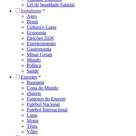
Lei de Igualdade Salarial
Jornalismo
Agro
Brasil
Cultura e Lazer
Economia
Eleições 2026
Entretenimento
Gastronomia
Minas Gerais
Mundo
Política
Saúde
Esportes
Basquete
Copa do Mundo
eSports
Famosos do Esporte
Futebol Nacional
Futebol Internacional
Lutas
Motor
Tênis
Vôlei