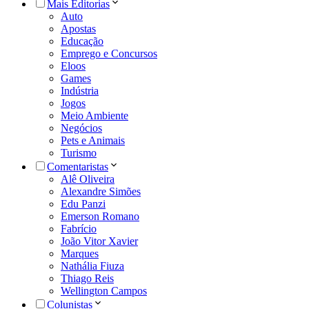
Mais Editorias
Auto
Apostas
Educação
Emprego e Concursos
Eloos
Games
Indústria
Jogos
Meio Ambiente
Negócios
Pets e Animais
Turismo
Comentaristas
Alê Oliveira
Alexandre Simões
Edu Panzi
Emerson Romano
Fabrício
João Vitor Xavier
Marques
Nathália Fiuza
Thiago Reis
Wellington Campos
Colunistas