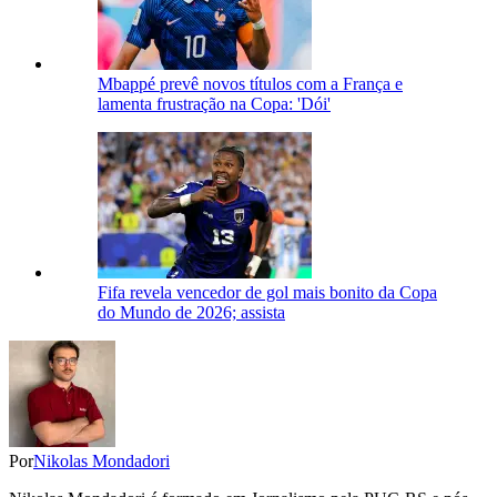
Mbappé prevê novos títulos com a França e
lamenta frustração na Copa: 'Dói'
Fifa revela vencedor de gol mais bonito da Copa
do Mundo de 2026; assista
Por
Nikolas Mondadori