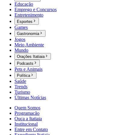
Educação
Emprego e Concursos
Entretenimento
Esportes
Games
Gastronomia
Jogos
Meio Ambiente
Mundo
Orações Itatiaia
Podcasts
Pets e Animais
Política
Saúde
Trends
Turismo
Últimas Notícias
Quem Somos
Programação
Ouça a Itatiaia
Institucional
Entre em Contato
Expediente Itatiaia