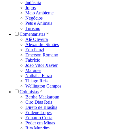
Indústria
Jogos
Meio Ambiente
Negócios
Pets e Animais
Turismo
Comentaristas
Alê Oliveira
Alexandre Simões
Edu Panzi
Emerson Romano
Fabrício
João Vitor Xavier
Marques
Nathália Fiuza
Thiago Reis
Wellington Campos
Colunistas
Bertha Maakaroun
Ciro Dias Reis
Direto de Brasília
Edilene Lopes
Eduardo Costa
Poder em Minas
Rita Mundim