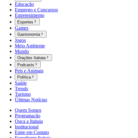
Educação
Emprego e Concursos
Entretenimento
Esportes
Games
Gastronomia
Jogos
Meio Ambiente
Mundo
Orações Itatiaia
Podcasts
Pets e Animais
Política
Saúde
Trends
Turismo
Últimas Notícias
Quem Somos
Programação
Ouça a Itatiaia
Institucional
Entre em Contato
Expediente Itatiaia