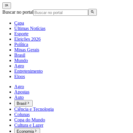
Buscar no portal
Capa
Últimas Notícias
Esporte
Eleições 2026
Política
Minas Gerais
Brasil
Mundo
Agro
Entretenimento
Eloos
Agro
Apostas
Auto
Brasil
Ciência e Tecnologia
Colunas
Copa do Mundo
Cultura e Lazer
Economia