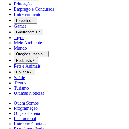
Educação
Emprego e Concursos
Entretenimento
Esportes
Games
Gastronomia
Jogos
Meio Ambiente
Mundo
Orações Itatiaia
Podcasts
Pets e Animais
Política
Saúde
Trends
Turismo
Últimas Notícias
Quem Somos
Programação
Ouça a Itatiaia
Institucional
Entre em Contato
Expediente Itatiaia