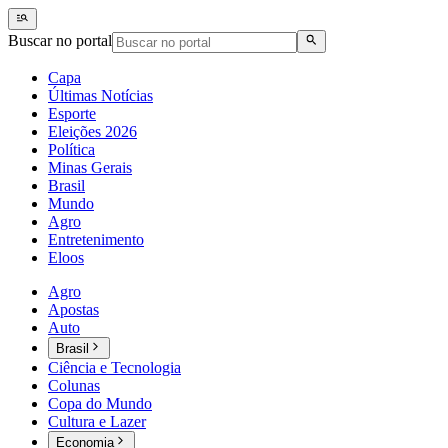
Buscar no portal
Capa
Últimas Notícias
Esporte
Eleições 2026
Política
Minas Gerais
Brasil
Mundo
Agro
Entretenimento
Eloos
Agro
Apostas
Auto
Brasil
Ciência e Tecnologia
Colunas
Copa do Mundo
Cultura e Lazer
Economia