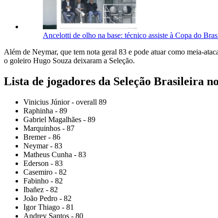
Ancelotti de olho na base: técnico assiste à Copa do Bra
Além de Neymar, que tem nota geral 83 e pode atuar como meia-atacan
o goleiro Hugo Souza deixaram a Seleção.
Lista de jogadores da Seleção Brasileira 
Vinicius Júnior - overall 89
Raphinha - 89
Gabriel Magalhães - 89
Marquinhos - 87
Bremer - 86
Neymar - 83
Matheus Cunha - 83
Ederson - 83
Casemiro - 82
⁠Fabinho - 82
⁠Ibañez - 82
João Pedro - 82
Igor Thiago - 81
Andrey Santos - 80