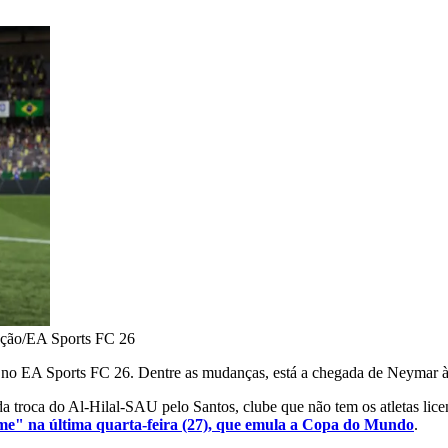
ção/EA Sports FC 26
es no EA Sports FC 26. Dentre as mudanças, está a chegada de Neymar 
a troca do Al-Hilal-SAU pelo Santos, clube que não tem os atletas lic
me" na última quarta-feira (27), que emula a Copa do Mundo
.