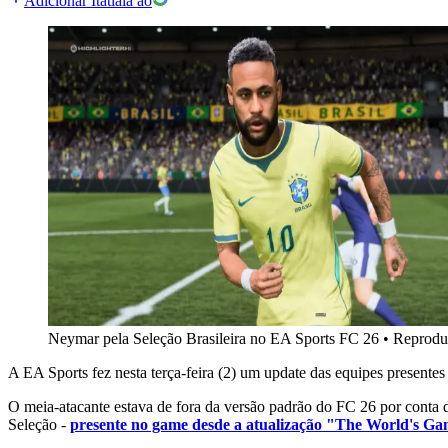
Adicionar Itatiaia ao
Neymar pela Seleção Brasileira no EA Sports FC 26
•
Reprodu
A EA Sports fez nesta terça-feira (2) um update das equipes present
O meia-atacante estava de fora da versão padrão do FC 26 por conta d
Seleção -
presente no game desde a atualização "The World's Ga