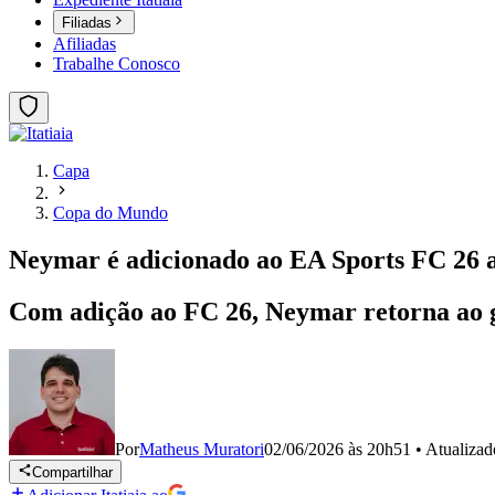
Filiadas
Afiliadas
Trabalhe Conosco
Capa
Copa do Mundo
Neymar é adicionado ao EA Sports FC 26 a
Com adição ao FC 26, Neymar retorna ao g
Por
Matheus Muratori
02/06/2026 às 20h51
•
Atualiza
Compartilhar