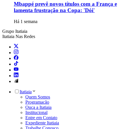
Mbappé prevê novos títulos com a França e
lamenta frustração na Copa: 'Dói'
Há 1 semana
Grupo Itatiaia
Itatiaia Nas Redes
Itatiaia
Quem Somos
Programação
Ouça a Itatiaia
Institucional
Entre em Contato
Expediente Itatiaia
Trabalhe Conosco