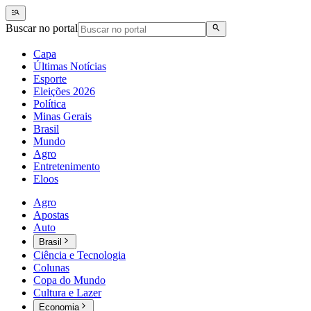
Buscar no portal
Capa
Últimas Notícias
Esporte
Eleições 2026
Política
Minas Gerais
Brasil
Mundo
Agro
Entretenimento
Eloos
Agro
Apostas
Auto
Brasil
Ciência e Tecnologia
Colunas
Copa do Mundo
Cultura e Lazer
Economia