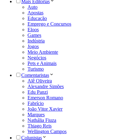
Mais Editorias
Auto
Apostas
Educação
Emprego e Concursos
Eloos
Games
Indústria
Jogos
Meio Ambiente
Negócios
Pets e Animais
Turismo
Comentaristas
Alê Oliveira
Alexandre Simões
Edu Panzi
Emerson Romano
Fabrício
João Vitor Xavier
Marques
Nathália Fiuza
Thiago Reis
Wellington Campos
Colunistas