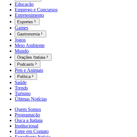
Educação
Emprego e Concursos
Entretenimento
Esportes
Games
Gastronomia
Jogos
Meio Ambiente
Mundo
Orações Itatiaia
Podcasts
Pets e Animais
Política
Saúde
Trends
Turismo
Últimas Notícias
Quem Somos
Programação
Ouça a Itatiaia
Institucional
Entre em Contato
Expediente Itatiaia