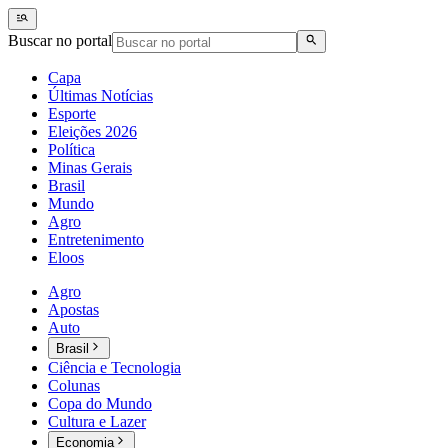
Buscar no portal
Capa
Últimas Notícias
Esporte
Eleições 2026
Política
Minas Gerais
Brasil
Mundo
Agro
Entretenimento
Eloos
Agro
Apostas
Auto
Brasil
Ciência e Tecnologia
Colunas
Copa do Mundo
Cultura e Lazer
Economia