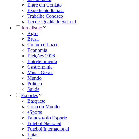
Entre em Contato
Expediente Itatiaia
Trabalhe Conosco
Lei de Igualdade Salarial
Jornalismo
Agro
Brasil
Cultura e Lazer
Economia
Eleições 2026
Entretenimento
Gastronomia
Minas Gerais
Mundo
Política
Saúde
Esportes
Basquete
Copa do Mundo
eSports
Famosos do Esporte
Futebol Nacional
Futebol Internacional
Lutas