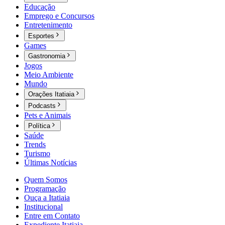
Educação
Emprego e Concursos
Entretenimento
Esportes
Games
Gastronomia
Jogos
Meio Ambiente
Mundo
Orações Itatiaia
Podcasts
Pets e Animais
Política
Saúde
Trends
Turismo
Últimas Notícias
Quem Somos
Programação
Ouça a Itatiaia
Institucional
Entre em Contato
Expediente Itatiaia