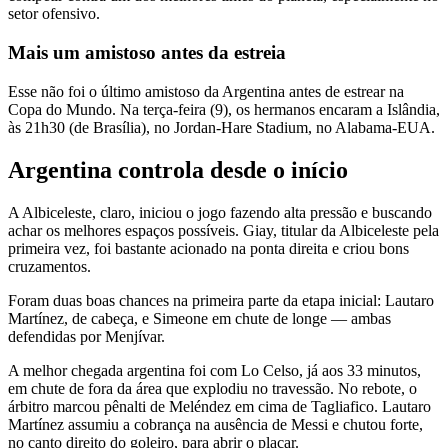
setor ofensivo.
Mais um amistoso antes da estreia
Esse não foi o último amistoso da Argentina antes de estrear na
Copa do Mundo. Na terça-feira (9), os hermanos encaram a Islândia,
às 21h30 (de Brasília), no Jordan-Hare Stadium, no Alabama-EUA.
Argentina controla desde o início
A Albiceleste, claro, iniciou o jogo fazendo alta pressão e buscando
achar os melhores espaços possíveis. Giay, titular da Albiceleste pela
primeira vez, foi bastante acionado na ponta direita e criou bons
cruzamentos.
Foram duas boas chances na primeira parte da etapa inicial: Lautaro
Martínez, de cabeça, e Simeone em chute de longe — ambas
defendidas por Menjívar.
A melhor chegada argentina foi com Lo Celso, já aos 33 minutos,
em chute de fora da área que explodiu no travessão. No rebote, o
árbitro marcou pênalti de Meléndez em cima de Tagliafico. Lautaro
Martínez assumiu a cobrança na ausência de Messi e chutou forte,
no canto direito do goleiro, para abrir o placar.