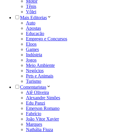
Motor
Tênis
Vôlei
Mais Editorias
Auto
Apostas
Educação
Emprego e Concursos
Eloos
Games
Indústria
Jogos
Meio Ambiente
Negócios
Pets e Animais
Turismo
Comentaristas
Alê Oliveira
Alexandre Simões
Edu Panzi
Emerson Romano
Fabrício
João Vitor Xavier
Marques
Nathália Fiuza