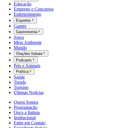
Educação
Emprego e Concursos
Entretenimento
Esportes
Games
Gastronomia
Jogos
Meio Ambiente
Mundo
Orações Itatiaia
Podcasts
Pets e Animais
Política
Saúde
Trends
Turismo
Últimas Notícias
Quem Somos
Programação
Ouça a Itatiaia
Institucional
Entre em Contato
Expediente Itatiaia