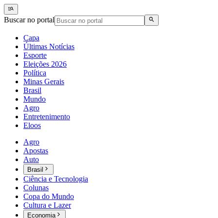
Buscar no portal
Capa
Últimas Notícias
Esporte
Eleições 2026
Política
Minas Gerais
Brasil
Mundo
Agro
Entretenimento
Eloos
Agro
Apostas
Auto
Brasil
Ciência e Tecnologia
Colunas
Copa do Mundo
Cultura e Lazer
Economia