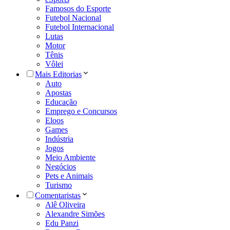
Famosos do Esporte
Futebol Nacional
Futebol Internacional
Lutas
Motor
Tênis
Vôlei
Mais Editorias
Auto
Apostas
Educação
Emprego e Concursos
Eloos
Games
Indústria
Jogos
Meio Ambiente
Negócios
Pets e Animais
Turismo
Comentaristas
Alê Oliveira
Alexandre Simões
Edu Panzi