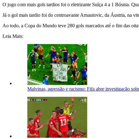
O jogo com mais gols tardios foi o eletrizante Suíça 4 a 1 Bósnia. Qu
Já o gol mais tardio foi do centroavante Arnautovic, da Áustria, na v
Ao todo, a Copa do Mundo teve 280 gols marcados até o fim das oitav
Leia Mais:
Malvinas, agressão e racismo: Fifa abre investigação so