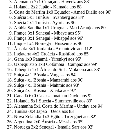
Alemanha 7x1 Curaçao - Havertz aos 88'
Holanda 2x2 Japão - Kamada aos 88'
Costa do Marfim 1x0 Equador - Amad Diallo aos 90'
Suécia 5x1 Tunísia - Svanberg aos 84'
Suécia 5x1 Tunísia - Ayari aos 96'
Arábia Saudita 1x1 Uruguai - Maxi Araújo aos 80'
França 3x1 Senegal - Mbaye aos 95'
França 3x1 Senegal - Mbappé aos 96'
Iraque 1x4 Noruega - Hussein aos 96'
Áustria 3x1 Jordânia - Arnautovic aos 112'
Inglaterra 4x2 Croácia - Rashford aos 85'
Gana 1x0 Panamá - Yirenkyi aos 95'
Uzbequistão 1x3 Colômbia - Campaz aos 99'
Tchéquia 1x1 África do Sul - Mokoena aos 83'
Suíça 4x1 Bósnia - Vargas aos 84'
Suíça 4x1 Bósnia - Manzambi aos 90'
Suíça 4x1 Bósnia - Mahmic aos 93'
Suíça 4x1 Bósnia - Xhaka aos 97'
Canadá 6x0 Catar - Jonathan David aos 92'
Holanda 5x1 Suécia - Summerville aos 89'
Alemanha 5x1 Costa do Marfim - Undav aos 94'
Tunísia 0x4 Japão - Ueda aos 83'
Nova Zelândia 1x3 Egito - Trezeguet aos 82'
Argentina 2x0 Áustria - Messi aos 95'
Noruega 3x2 Senegal - Ismaila Sarr aos 93'