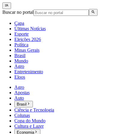
Buscar no portal
Capa
Últimas Notícias
Esporte
Eleições 2026
Política
Minas Gerais
Brasil
Mundo
Agro
Entretenimento
Eloos
Agro
Apostas
Auto
Brasil
Ciência e Tecnologia
Colunas
Copa do Mundo
Cultura e Lazer
Economia