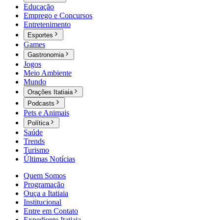
Educação
Emprego e Concursos
Entretenimento
Esportes
Games
Gastronomia
Jogos
Meio Ambiente
Mundo
Orações Itatiaia
Podcasts
Pets e Animais
Política
Saúde
Trends
Turismo
Últimas Notícias
Quem Somos
Programação
Ouça a Itatiaia
Institucional
Entre em Contato
Expediente Itatiaia