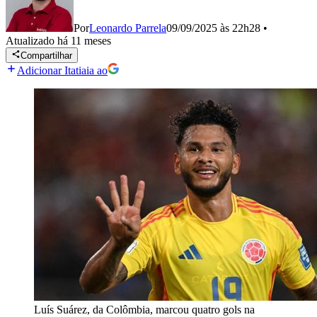
Por
Leonardo Parrela
09/09/2025 às 22h28
•
Atualizado
há 11 meses
Compartilhar
Adicionar Itatiaia ao
Luís Suárez, da Colômbia, marcou quatro gols na