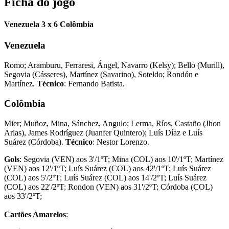
Ficha do jogo
Venezuela 3 x 6 Colômbia
Venezuela
Romo; Aramburu, Ferraresi, Ángel, Navarro (Kelsy); Bello (Murill),
Segovia (Cásseres), Martínez (Savarino), Soteldo; Rondón e
Martínez.
Técnico
: Fernando Batista.
Colômbia
Mier; Muñoz, Mina, Sánchez, Angulo; Lerma, Ríos, Castaño (Jhon
Arias), James Rodríguez (Juanfer Quintero); Luís Díaz e Luís
Suárez (Córdoba).
Técnico
: Nestor Lorenzo.
Gols
: Segovia (VEN) aos 3'/1ºT; Mina (COL) aos 10'/1ºT; Martínez
(VEN) aos 12'/1ºT; Luís Suárez (COL) aos 42'/1ºT; Luís Suárez
(COL) aos 5'/2ºT; Luís Suárez (COL) aos 14'/2ºT; Luís Suárez
(COL) aos 22'/2ºT; Rondon (VEN) aos 31'/2ºT; Córdoba (COL)
aos 33'/2ºT;
Cartões Amarelos
: