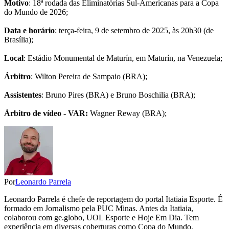
Motivo
: 18ª rodada das Eliminatórias Sul-Americanas para a Copa
do Mundo de 2026;
Data e horário
: terça-feira, 9 de setembro de 2025, às 20h30 (de
Brasília);
Local
: Estádio Monumental de Maturín, em Maturín, na Venezuela;
Árbitro
: Wilton Pereira de Sampaio (BRA);
Assistentes
: Bruno Pires (BRA) e Bruno Boschilia (BRA);
Árbitro de vídeo - VAR:
Wagner Reway (BRA);
Por
Leonardo Parrela
Leonardo Parrela é chefe de reportagem do portal Itatiaia Esporte. É
formado em Jornalismo pela PUC Minas. Antes da Itatiaia,
colaborou com ge.globo, UOL Esporte e Hoje Em Dia. Tem
experiência em diversas coberturas como Copa do Mundo,