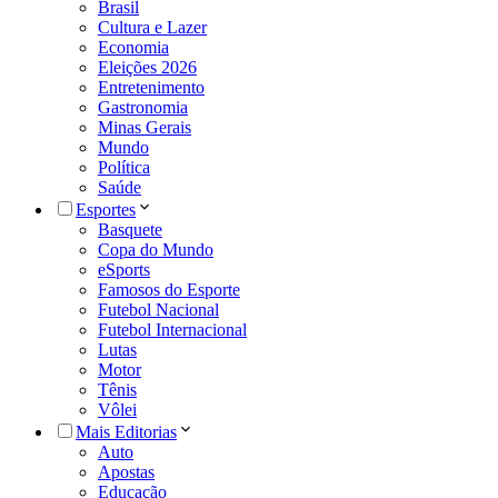
Brasil
Cultura e Lazer
Economia
Eleições 2026
Entretenimento
Gastronomia
Minas Gerais
Mundo
Política
Saúde
Esportes
Basquete
Copa do Mundo
eSports
Famosos do Esporte
Futebol Nacional
Futebol Internacional
Lutas
Motor
Tênis
Vôlei
Mais Editorias
Auto
Apostas
Educação