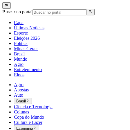
Buscar no portal
Capa
Últimas Notícias
Esporte
Eleições 2026
Política
Minas Gerais
Brasil
Mundo
Agro
Entretenimento
Eloos
Agro
Apostas
Auto
Brasil
Ciência e Tecnologia
Colunas
Copa do Mundo
Cultura e Lazer
Economia