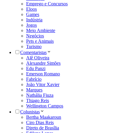
Emprego e Concursos
Eloos
Games
Indústria
Jogos
Meio Ambiente
Negócios
Pets e Animais
Turismo
Comentaristas
Alê Oliveira
Alexandre Simões
Edu Panzi
Emerson Romano
Fabrício
João Vitor Xavier
Marques
Nathália Fiuza
Thiago Reis
Wellington Campos
Colunistas
Bertha Maakaroun
Ciro Dias Reis
Direto de Brasília