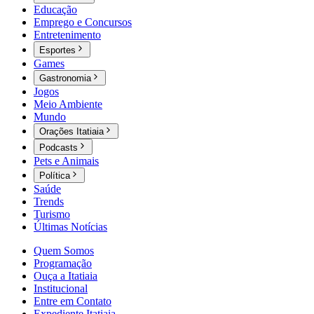
Educação
Emprego e Concursos
Entretenimento
Esportes
Games
Gastronomia
Jogos
Meio Ambiente
Mundo
Orações Itatiaia
Podcasts
Pets e Animais
Política
Saúde
Trends
Turismo
Últimas Notícias
Quem Somos
Programação
Ouça a Itatiaia
Institucional
Entre em Contato
Expediente Itatiaia