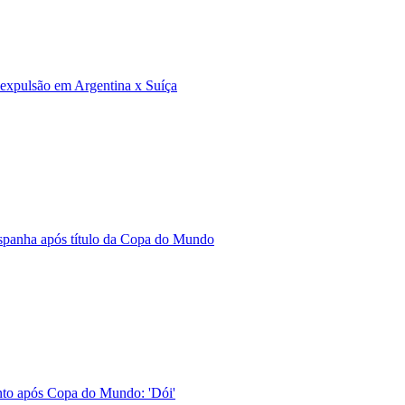
e expulsão em Argentina x Suíça
Espanha após título da Copa do Mundo
ento após Copa do Mundo: 'Dói'