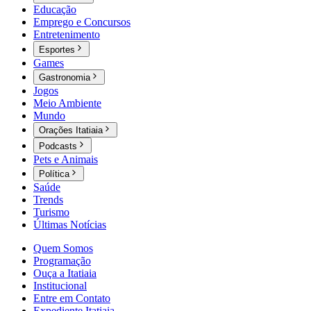
Educação
Emprego e Concursos
Entretenimento
Esportes
Games
Gastronomia
Jogos
Meio Ambiente
Mundo
Orações Itatiaia
Podcasts
Pets e Animais
Política
Saúde
Trends
Turismo
Últimas Notícias
Quem Somos
Programação
Ouça a Itatiaia
Institucional
Entre em Contato
Expediente Itatiaia