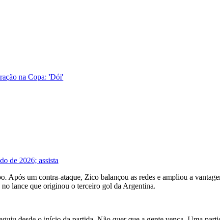
ração na Copa: 'Dói'
do de 2026; assista
o. Após um contra-ataque, Zico balançou as redes e ampliou a vantagem
o lance que originou o terceiro gol da Argentina.
erseguiu desde o início da partida. Não quer que a gente vença. Uma part