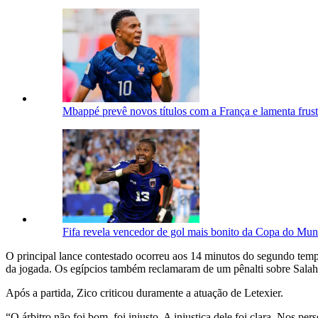
Mbappé prevê novos títulos com a França e lamenta frust
Fifa revela vencedor de gol mais bonito da Copa do Mun
O principal lance contestado ocorreu aos 14 minutos do segundo temp
da jogada. Os egípcios também reclamaram de um pênalti sobre Salah n
Após a partida, Zico criticou duramente a atuação de Letexier.
“O árbitro não foi bom, foi injusto. A injustiça dele foi clara. Nos p