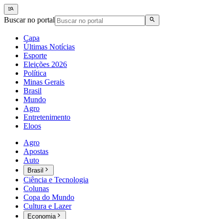
Buscar no portal
Capa
Últimas Notícias
Esporte
Eleições 2026
Política
Minas Gerais
Brasil
Mundo
Agro
Entretenimento
Eloos
Agro
Apostas
Auto
Brasil
Ciência e Tecnologia
Colunas
Copa do Mundo
Cultura e Lazer
Economia