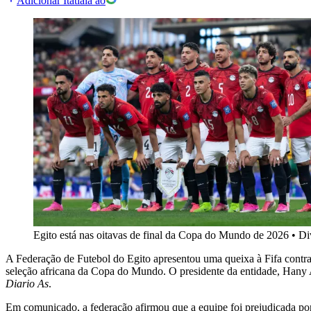
Adicionar Itatiaia ao
Egito está nas oitavas de final da Copa do Mundo de 2026
•
Di
A Federação de Futebol do Egito apresentou uma queixa à Fifa contra 
seleção africana da Copa do Mundo. O presidente da entidade, Hany A
Diario As
.
Em comunicado, a federação afirmou que a equipe foi prejudicada por 