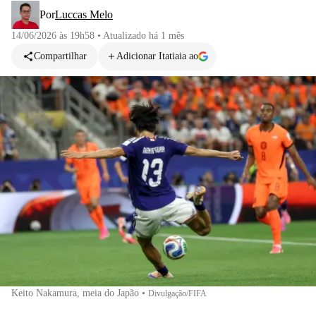
Por
Luccas Melo
14/06/2026 às 19h58
•
Atualizado
há 1 mês
Compartilhar
Adicionar Itatiaia ao
Keito Nakamura, meia do Japão
•
Divulgação/FIFA