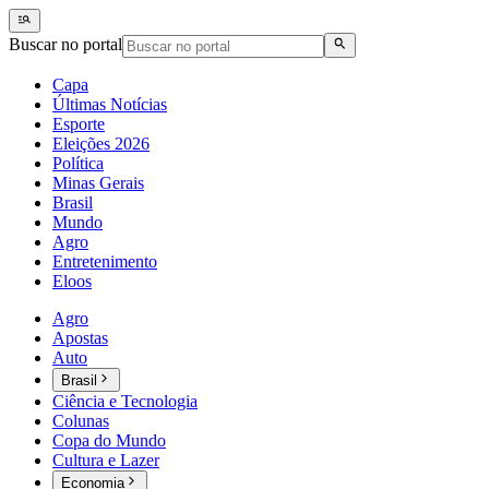
Buscar no portal
Capa
Últimas Notícias
Esporte
Eleições 2026
Política
Minas Gerais
Brasil
Mundo
Agro
Entretenimento
Eloos
Agro
Apostas
Auto
Brasil
Ciência e Tecnologia
Colunas
Copa do Mundo
Cultura e Lazer
Economia