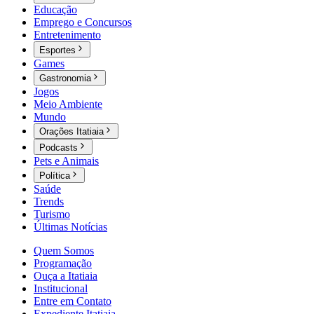
Educação
Emprego e Concursos
Entretenimento
Esportes
Games
Gastronomia
Jogos
Meio Ambiente
Mundo
Orações Itatiaia
Podcasts
Pets e Animais
Política
Saúde
Trends
Turismo
Últimas Notícias
Quem Somos
Programação
Ouça a Itatiaia
Institucional
Entre em Contato
Expediente Itatiaia