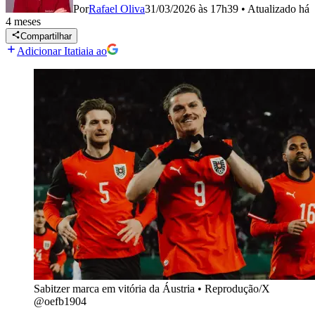
Por
Rafael Oliva
31/03/2026 às 17h39
•
Atualizado
há
4 meses
Compartilhar
Adicionar Itatiaia ao
Sabitzer marca em vitória da Áustria
•
Reprodução/X
@oefb1904