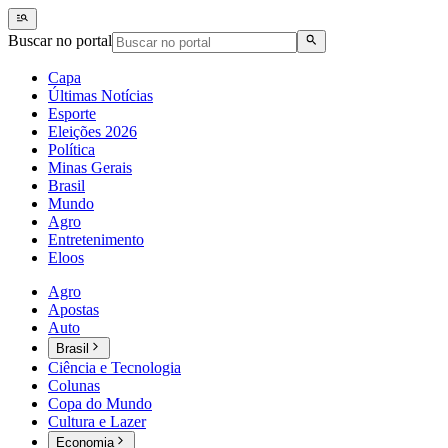
Buscar no portal
Capa
Últimas Notícias
Esporte
Eleições 2026
Política
Minas Gerais
Brasil
Mundo
Agro
Entretenimento
Eloos
Agro
Apostas
Auto
Brasil
Ciência e Tecnologia
Colunas
Copa do Mundo
Cultura e Lazer
Economia