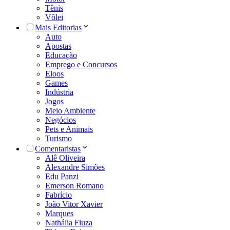
Tênis
Vôlei
Mais Editorias
Auto
Apostas
Educação
Emprego e Concursos
Eloos
Games
Indústria
Jogos
Meio Ambiente
Negócios
Pets e Animais
Turismo
Comentaristas
Alê Oliveira
Alexandre Simões
Edu Panzi
Emerson Romano
Fabrício
João Vitor Xavier
Marques
Nathália Fiuza