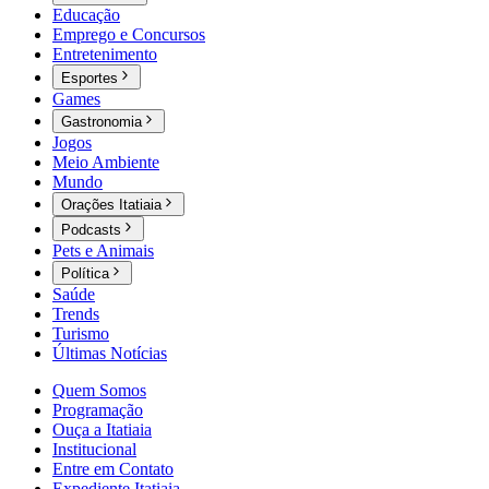
Educação
Emprego e Concursos
Entretenimento
Esportes
Games
Gastronomia
Jogos
Meio Ambiente
Mundo
Orações Itatiaia
Podcasts
Pets e Animais
Política
Saúde
Trends
Turismo
Últimas Notícias
Quem Somos
Programação
Ouça a Itatiaia
Institucional
Entre em Contato
Expediente Itatiaia