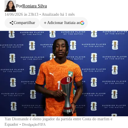
Por
Roniara Silva
14/06/2026 às 23h13
•
Atualizado
há 1 mês
Compartilhar
Adicionar Itatiaia ao
Yan Diomande é eleito jogador da partida entre Costa do marfim e
Equador
•
Divulgação/FIFA