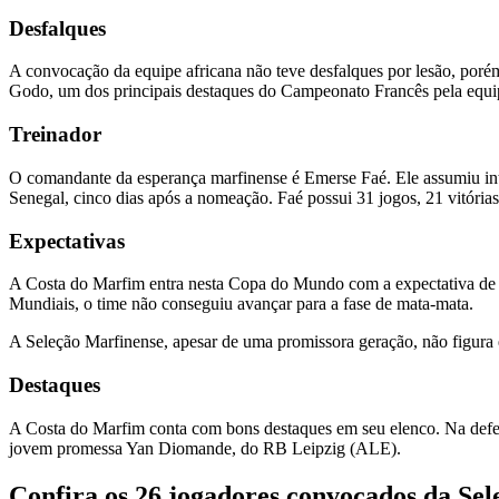
Desfalques
A convocação da equipe africana não teve desfalques por lesão, porém 
Godo, um dos principais destaques do Campeonato Francês pela equipe 
Treinador
O comandante da esperança marfinense é Emerse Faé. Ele assumiu inte
Senegal, cinco dias após a nomeação. Faé possui 31 jogos, 21 vitórias
Expectativas
A Costa do Marfim entra nesta Copa do Mundo com a expectativa de f
Mundiais, o time não conseguiu avançar para a fase de mata-mata.
A Seleção Marfinense, apesar de uma promissora geração, não figura e
Destaques
A Costa do Marfim conta com bons destaques em seu elenco. Na defe
jovem promessa Yan Diomande, do RB Leipzig (ALE).
Confira os 26 jogadores convocados da Se