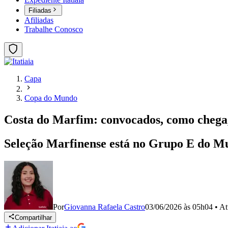
Filiadas
Afiliadas
Trabalhe Conosco
Capa
Copa do Mundo
Costa do Marfim: convocados, como chega,
Seleção Marfinense está no Grupo E do M
Por
Giovanna Rafaela Castro
03/06/2026 às 05h04
•
At
Compartilhar