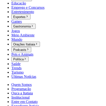
Educação
Emprego e Concursos
Entretenimento
Esportes
Games
Gastronomia
Jogos
Meio Ambiente
Mundo
Orações Itatiaia
Podcasts
Pets e Animais
Política
Saúde
Trends
Turismo
Últimas Notícias
Quem Somos
Programação
Ouça a Itatiaia
Institucional
Entre em Contato
Expediente Itatiaia