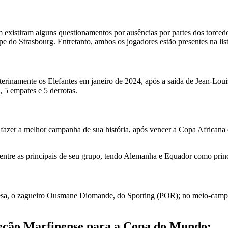
existiram alguns questionamentos por ausências por partes dos torcedor
do Strasbourg. Entretanto, ambos os jogadores estão presentes na list
rinamente os Elefantes em janeiro de 2024, após a saída de Jean-Louis
, 5 empates e 5 derrotas.
azer a melhor campanha de sua história, após vencer a Copa Africana 
ntre as principais de seu grupo, tendo Alemanha e Equador como princi
sa, o zagueiro Ousmane Diomande, do Sporting (POR); no meio-campo,
leção Marfinense para a Copa do Mundo: