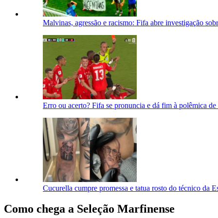
Malvinas, agressão e racismo: Fifa abre investigação so
Erro ou acerto? Fifa se pronuncia e dá fim à polêmica d
Cucurella cumpre promessa e tatua rosto do técnico da 
Como chega a Seleção Marfinense