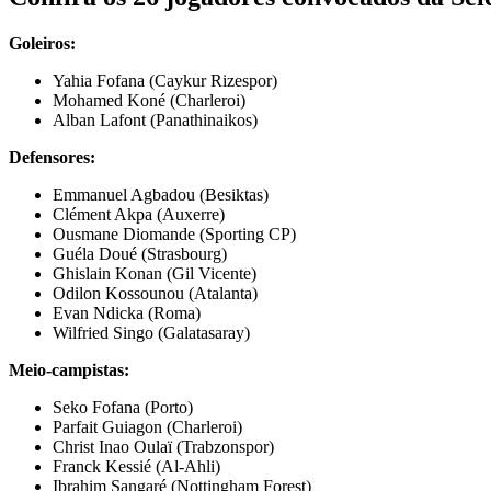
Goleiros:
Yahia Fofana (Caykur Rizespor)
Mohamed Koné (Charleroi)
Alban Lafont (Panathinaikos)
Defensores:
Emmanuel Agbadou (Besiktas)
Clément Akpa (Auxerre)
Ousmane Diomande (Sporting CP)
Guéla Doué (Strasbourg)
Ghislain Konan (Gil Vicente)
Odilon Kossounou (Atalanta)
Evan Ndicka (Roma)
Wilfried Singo (Galatasaray)
Meio-campistas:
Seko Fofana (Porto)
Parfait Guiagon (Charleroi)
Christ Inao Oulaï (Trabzonspor)
Franck Kessié (Al-Ahli)
Ibrahim Sangaré (Nottingham Forest)