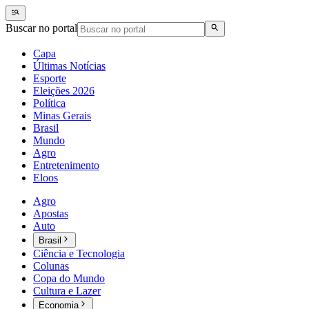
Buscar no portal
Capa
Últimas Notícias
Esporte
Eleições 2026
Política
Minas Gerais
Brasil
Mundo
Agro
Entretenimento
Eloos
Agro
Apostas
Auto
Brasil
Ciência e Tecnologia
Colunas
Copa do Mundo
Cultura e Lazer
Economia