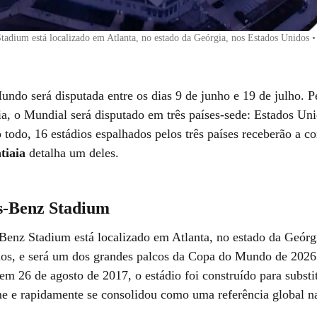
adium está localizado em Atlanta, no estado da Geórgia, nos Estados Unidos
ndo será disputada entre os dias 9 de junho e 19 de julho. P
ria, o Mundial será disputado em três países-sede: Estados Un
 todo, 16 estádios espalhados pelos três países receberão a c
atiaia
detalha um deles.
-Benz Stadium
enz Stadium está localizado em Atlanta, no estado da Geórg
os, e será um dos grandes palcos da Copa do Mundo de 2026
em 26 de agosto de 2017, o estádio foi construído para substit
 e rapidamente se consolidou como uma referência global n