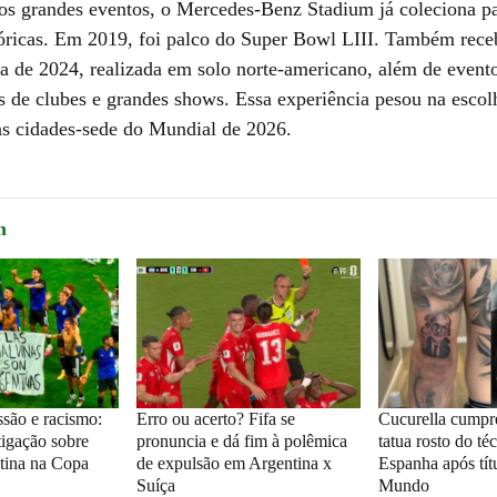
os grandes eventos, o Mercedes-Benz Stadium já coleciona pa
tóricas. Em 2019, foi palco do Super Bowl LIII. Também rece
 de 2024, realizada em solo norte-americano, além de event
is de clubes e grandes shows. Essa experiência pesou na escol
 cidades-sede do Mundial de 2026.
m
ssão e racismo:
Erro ou acerto? Fifa se
Cucurella cumpr
tigação sobre
pronuncia e dá fim à polêmica
tatua rosto do té
tina na Copa
de expulsão em Argentina x
Espanha após tít
Suíça
Mundo