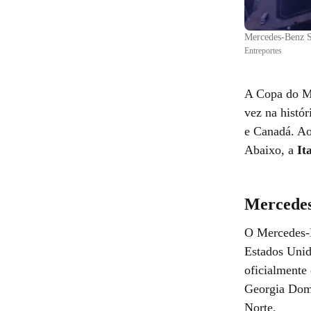
Mercedes-Benz St
Entreportes
A Copa do Mu
vez na histó
e Canadá. Ao
Abaixo, a
It
Mercedes
O Mercedes-B
Estados Unid
oficialmente 
Georgia Dome
Norte.