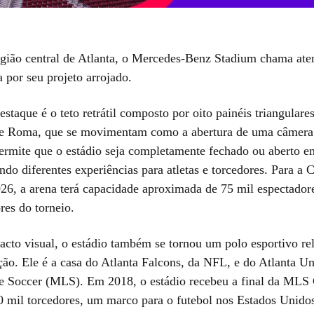
egião central de Atlanta, o Mercedes-Benz Stadium chama ate
a por seu projeto arrojado.
estaque é o teto retrátil composto por oito painéis triangulare
e Roma, que se movimentam como a abertura de uma câmera 
permite que o estádio seja completamente fechado ou aberto 
ndo diferentes experiências para atletas e torcedores. Para a 
6, a arena terá capacidade aproximada de 75 mil espectadore
res do torneio.
cto visual, o estádio também se tornou um polo esportivo re
ção. Ele é a casa do Atlanta Falcons, da NFL, e do Atlanta U
 Soccer (MLS). Em 2018, o estádio recebeu a final da MLS 
0 mil torcedores, um marco para o futebol nos Estados Unido