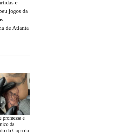
rtidas e
beu jogos da
os
ha de Atlanta
e promessa e
cnico da
ulo da Copa do