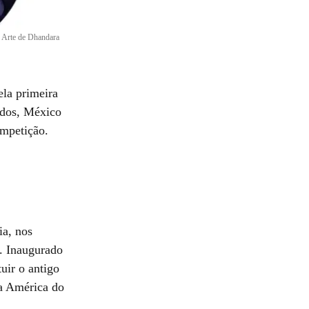
•
Arte de Dhandara
ela primeira
idos, México
ompetição.
ia, nos
. Inaugurado
uir o antigo
a América do