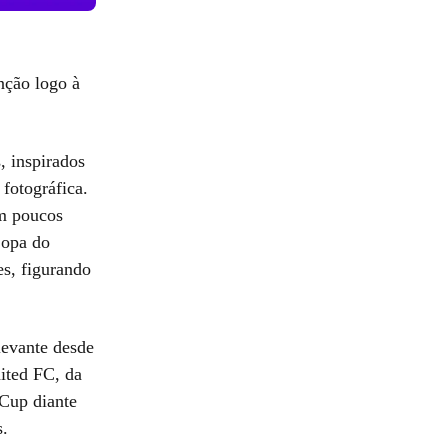
nção logo à
s, inspirados
fotográfica.
em poucos
Copa do
s, figurando
levante desde
nited FC, da
Cup diante
s.