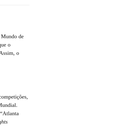
do Mundo de
que o
 Assim, o
 competições,
Mundial.
“Atlanta
ghts