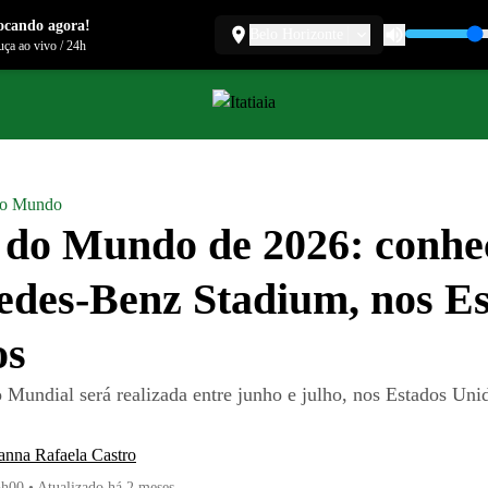
ocando agora!
Belo Horizonte
ça ao vivo
/
24h
do Mundo
do Mundo de 2026: conhe
des-Benz Stadium, nos E
os
o Mundial será realizada entre junho e julho, nos Estados Un
anna Rafaela Castro
5h00
•
Atualizado
há 2 meses