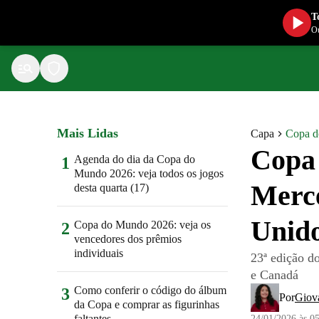
T
Ou
Mais Lidas
Capa
Copa 
Copa 
Agenda do dia da Copa do
1
Mundo 2026: veja todos os jogos
Merce
desta quarta (17)
Unid
Copa do Mundo 2026: veja os
2
vencedores dos prêmios
individuais
23ª edição d
e Canadá
Como conferir o código do álbum
3
Por
Giov
da Copa e comprar as figurinhas
faltantes
24/01/2026 às 0