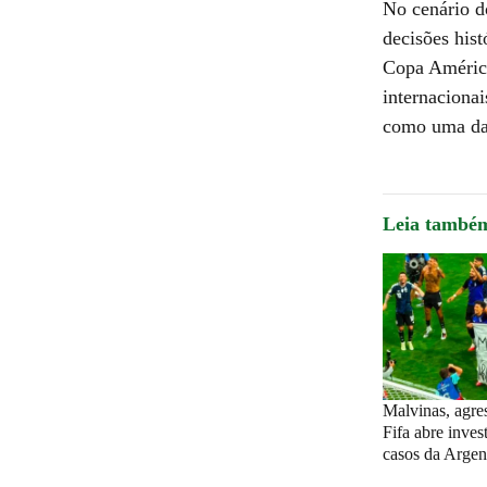
No cenário d
decisões his
Copa América
internaciona
como uma das
Leia també
Malvinas, agre
Fifa abre inves
casos da Argen