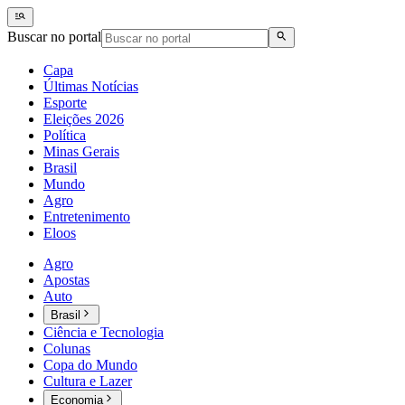
Buscar no portal
Capa
Últimas Notícias
Esporte
Eleições 2026
Política
Minas Gerais
Brasil
Mundo
Agro
Entretenimento
Eloos
Agro
Apostas
Auto
Brasil
Ciência e Tecnologia
Colunas
Copa do Mundo
Cultura e Lazer
Economia