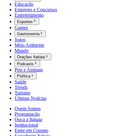
Educação
Emprego e Concursos
Entretenimento
Esportes
Games
Gastronomia
Jogos
Meio Ambiente
Mundo
Orações Itatiaia
Podcasts
Pets e Animais
Política
Saúde
Trends
Turismo
Últimas Notícias
Quem Somos
Programação
Ouça a Itatiaia
Institucional
Entre em Contato
Expediente Itatiaia