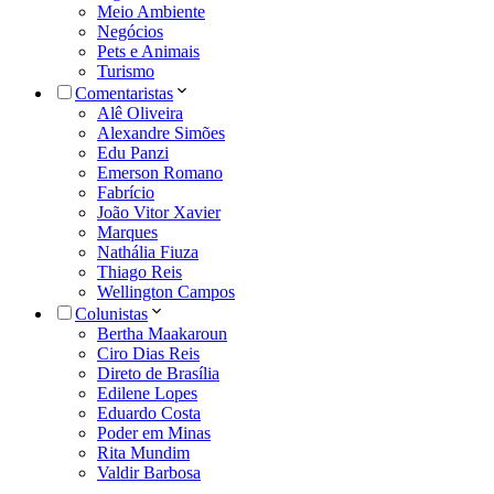
Meio Ambiente
Negócios
Pets e Animais
Turismo
Comentaristas
Alê Oliveira
Alexandre Simões
Edu Panzi
Emerson Romano
Fabrício
João Vitor Xavier
Marques
Nathália Fiuza
Thiago Reis
Wellington Campos
Colunistas
Bertha Maakaroun
Ciro Dias Reis
Direto de Brasília
Edilene Lopes
Eduardo Costa
Poder em Minas
Rita Mundim
Valdir Barbosa