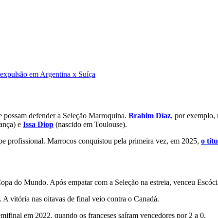
e expulsão em Argentina x Suíça
 que possam defender a Seleção Marroquina.
Brahim Díaz
, por exemplo,
rança) e
Issa Diop
(nascido em Toulouse).
e profissional. Marrocos conquistou pela primeira vez, em 2025,
o tít
Copa do Mundo. Após empatar com a Seleção na estreia, venceu Escócia
 A vitória nas oitavas de final veio contra o Canadá.
emifinal em 2022, quando os franceses saíram vencedores por 2 a 0.