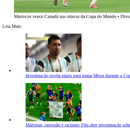
Marrocos vence Canadá nas oitavas da Copa do Mundo • Div
Leia Mais:
Investigação revela plano para matar Messi durante a Co
Malvinas, agressão e racismo: Fifa abre investigação so