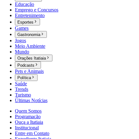
Educação
Emprego e Concursos
Entretenimento
Esportes
Games
Gastronomia
Jogos
Meio Ambiente
Mundo
Orações Itatiaia
Podcasts
Pets e Animais
Política
Saúde
Trends
Turismo
Últimas Notícias
Quem Somos
Programação
Ouça a Itatiaia
Institucional
Entre em Contato
Expediente Itatiaia