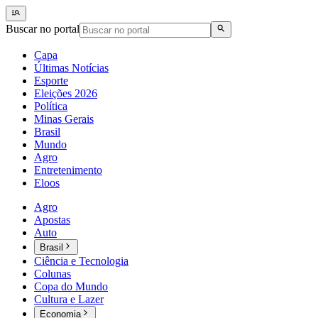
Buscar no portal
Capa
Últimas Notícias
Esporte
Eleições 2026
Política
Minas Gerais
Brasil
Mundo
Agro
Entretenimento
Eloos
Agro
Apostas
Auto
Brasil
Ciência e Tecnologia
Colunas
Copa do Mundo
Cultura e Lazer
Economia