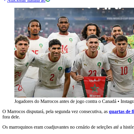
Adicionar Itatiaia ao
Jogadores do Marrocos antes de jogo contra o Canadá
•
Instag
O Marrocos disputará, pela segunda vez consecutiva, as
quartas de f
fora dele.
Os marroquinos eram coadjuvantes no cenário de seleções até a hist