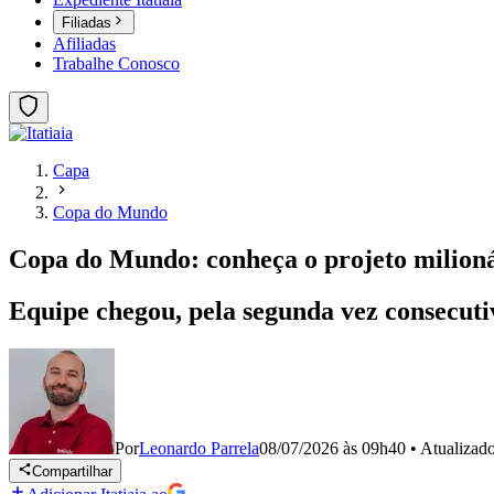
Filiadas
Afiliadas
Trabalhe Conosco
Capa
Copa do Mundo
Copa do Mundo: conheça o projeto milioná
Equipe chegou, pela segunda vez consecuti
Por
Leonardo Parrela
08/07/2026 às 09h40
•
Atualizad
Compartilhar