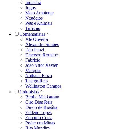
Indústria
Jogos
Meio Ambiente
Negócios
Pets e Animais
Turismo
Comentaristas
Alê Oliveira
Alexandre Simões
Edu Panzi
Emerson Romano
Fabrício
João Vitor Xavier
Marques
Nathália Fiuza
Thiago Reis
Wellington Campos
Colunistas
Bertha Maakaroun
Ciro Dias Reis
Direto de Brasília
Edilene Lopes
Eduardo Costa
Poder em Minas
Rita Mundim