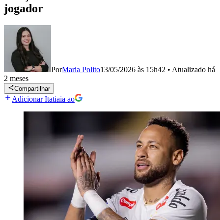
jogador
Por
Maria Polito
13/05/2026 às 15h42
•
Atualizado
há
2 meses
Compartilhar
Adicionar Itatiaia ao