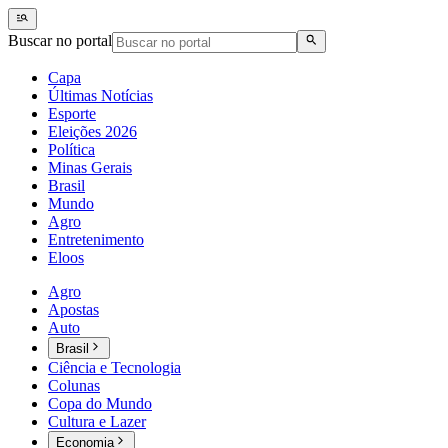
Buscar no portal
Capa
Últimas Notícias
Esporte
Eleições 2026
Política
Minas Gerais
Brasil
Mundo
Agro
Entretenimento
Eloos
Agro
Apostas
Auto
Brasil
Ciência e Tecnologia
Colunas
Copa do Mundo
Cultura e Lazer
Economia