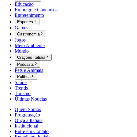
Educação
Emprego e Concursos
Entretenimento
Esportes
Games
Gastronomia
Jogos
Meio Ambiente
Mundo
Orações Itatiaia
Podcasts
Pets e Animais
Política
Saúde
Trends
Turismo
Últimas Notícias
Quem Somos
Programação
Ouça a Itatiaia
Institucional
Entre em Contato
Expediente Itatiaia