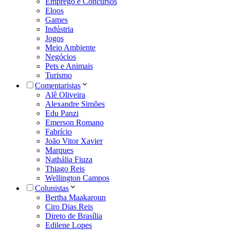
Emprego e Concursos
Eloos
Games
Indústria
Jogos
Meio Ambiente
Negócios
Pets e Animais
Turismo
Comentaristas
Alê Oliveira
Alexandre Simões
Edu Panzi
Emerson Romano
Fabrício
João Vitor Xavier
Marques
Nathália Fiuza
Thiago Reis
Wellington Campos
Colunistas
Bertha Maakaroun
Ciro Dias Reis
Direto de Brasília
Edilene Lopes