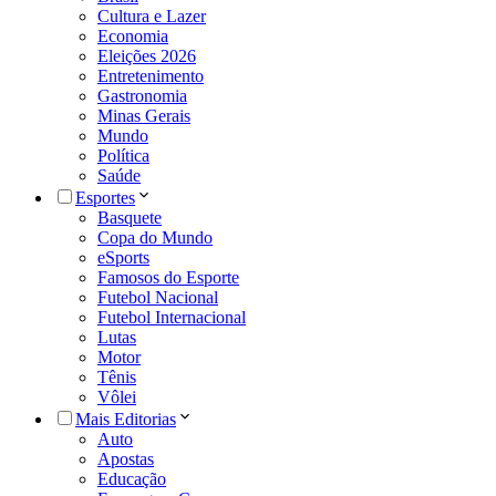
Cultura e Lazer
Economia
Eleições 2026
Entretenimento
Gastronomia
Minas Gerais
Mundo
Política
Saúde
Esportes
Basquete
Copa do Mundo
eSports
Famosos do Esporte
Futebol Nacional
Futebol Internacional
Lutas
Motor
Tênis
Vôlei
Mais Editorias
Auto
Apostas
Educação