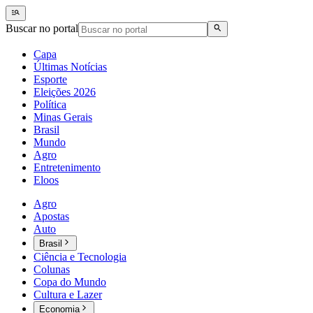
Buscar no portal
Capa
Últimas Notícias
Esporte
Eleições 2026
Política
Minas Gerais
Brasil
Mundo
Agro
Entretenimento
Eloos
Agro
Apostas
Auto
Brasil
Ciência e Tecnologia
Colunas
Copa do Mundo
Cultura e Lazer
Economia