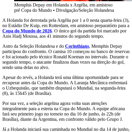
Memphis Depay em Holanda x Argélia, em amistoso
pré Copa do Mundo
•
Divulgação/Seleção Holandesa
A Holanda foi derrotada pela Argélia por 1 a 0 nesta quarta-feira (3),
no Estádio De Kuip, em Rotterdam, em amistoso preparatório para a
Copa do Mundo de 2026
. O único gol da partida foi marcado por
Anis Hadj Moussa, aos 41 minutos do segundo tempo.
Astro da Seleção Holandesa e do
Corinthians
, Memphis Depay
participou do confronto. O camisa 10 começou no banco de reservas
e foi acionado pelo técnico Ronald Koeman no intervalo. Durante o
segundo tempo, o atacante finalizou duas vezes na direção do gol,
sendo uma delas no alvo.
Apesar do revés, a Holanda terá uma última oportunidade para se
recuperar antes da Copa do Mundo. A Laranja Mecânica enfrentará
o Uzbequistão, que também disputará o Mundial, na segunda-feira
(8), às 15h45 (de Brasília).
Por sua vez, a seleção argelina agora volta suas atenções
integralmente para a estreia na Copa do Mundo. A equipe africana
fará seu primeiro jogo no torneio no dia 16 de junho, às 22h (de
Brasília), diante da Argentina, em confronto válido pelo Grupo J.
Já a Holanda iniciará sua caminhada no Mundial no dia 14 de junho,