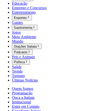
Educação
Emprego e Concursos
Entretenimento
Esportes
Games
Gastronomia
Jogos
Meio Ambiente
Mundo
Orações Itatiaia
Podcasts
Pets e Animais
Política
Saúde
Trends
Turismo
Últimas Notícias
Quem Somos
Programação
Ouça a Itatiaia
Institucional
Entre em Contato
Expediente Itatiaia