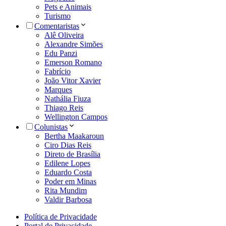
Pets e Animais
Turismo
Comentaristas
Alê Oliveira
Alexandre Simões
Edu Panzi
Emerson Romano
Fabrício
João Vitor Xavier
Marques
Nathália Fiuza
Thiago Reis
Wellington Campos
Colunistas
Bertha Maakaroun
Ciro Dias Reis
Direto de Brasília
Edilene Lopes
Eduardo Costa
Poder em Minas
Rita Mundim
Valdir Barbosa
Política de Privacidade
Portal de Privacidade