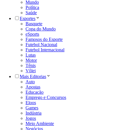
Mundo
Política
Saúde
Esportes
Basquete
Copa do Mundo
eSports
Famosos do Esporte
Futebol Nacional
Futebol Internacional
Lutas
Motor
Tênis
Vôlei
Mais Editorias
Auto
Apostas
Educação
Emprego e Concursos
Eloos
Games
Indústria
Jogos
Meio Ambiente
Negócios