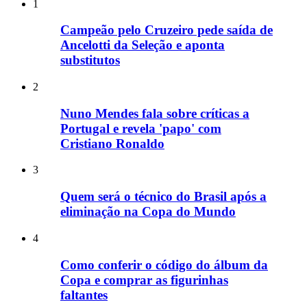
1
Campeão pelo Cruzeiro pede saída de
Ancelotti da Seleção e aponta
substitutos
2
Nuno Mendes fala sobre críticas a
Portugal e revela 'papo' com
Cristiano Ronaldo
3
Quem será o técnico do Brasil após a
eliminação na Copa do Mundo
4
Como conferir o código do álbum da
Copa e comprar as figurinhas
faltantes