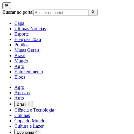
Buscar no portal
Capa
Últimas Notícias
Esporte
Eleições 2026
Política
Minas Gerais
Brasil
Mundo
Agro
Entretenimento
Eloos
Agro
Apostas
Auto
Brasil
Ciência e Tecnologia
Colunas
Copa do Mundo
Cultura e Lazer
Economia