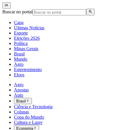
Buscar no portal
Capa
Últimas Notícias
Esporte
Eleições 2026
Política
Minas Gerais
Brasil
Mundo
Agro
Entretenimento
Eloos
Agro
Apostas
Auto
Brasil
Ciência e Tecnologia
Colunas
Copa do Mundo
Cultura e Lazer
Economia