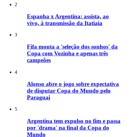
2
Espanha x Argentina: assista, ao
vivo, à transmissão da Itatiaia
3
Fifa monta a 'seleção dos sonhos' da
Copa com Vozinha e apenas três
campeões
4
Alonso abre o jogo sobre expectativa
de disputar Copa do Mundo pelo
Paraguai
5
Argentina tem expulso no fim e passa
por 'drama' na final da Copa do
Mundo