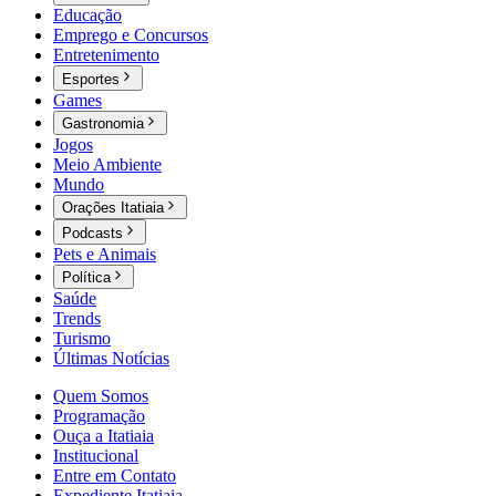
Educação
Emprego e Concursos
Entretenimento
Esportes
Games
Gastronomia
Jogos
Meio Ambiente
Mundo
Orações Itatiaia
Podcasts
Pets e Animais
Política
Saúde
Trends
Turismo
Últimas Notícias
Quem Somos
Programação
Ouça a Itatiaia
Institucional
Entre em Contato
Expediente Itatiaia