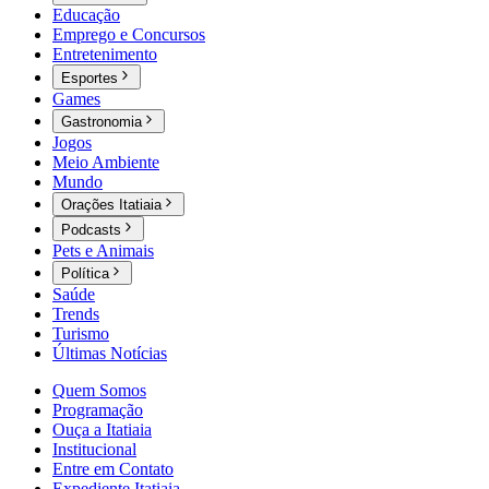
Educação
Emprego e Concursos
Entretenimento
Esportes
Games
Gastronomia
Jogos
Meio Ambiente
Mundo
Orações Itatiaia
Podcasts
Pets e Animais
Política
Saúde
Trends
Turismo
Últimas Notícias
Quem Somos
Programação
Ouça a Itatiaia
Institucional
Entre em Contato
Expediente Itatiaia