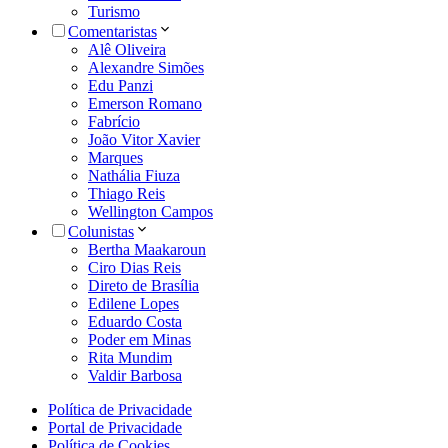
Turismo
Comentaristas
Alê Oliveira
Alexandre Simões
Edu Panzi
Emerson Romano
Fabrício
João Vitor Xavier
Marques
Nathália Fiuza
Thiago Reis
Wellington Campos
Colunistas
Bertha Maakaroun
Ciro Dias Reis
Direto de Brasília
Edilene Lopes
Eduardo Costa
Poder em Minas
Rita Mundim
Valdir Barbosa
Política de Privacidade
Portal de Privacidade
Política de Cookies