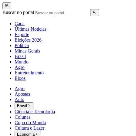
Buscar no portal
Capa
Últimas Notícias
Esporte
Eleições 2026
Política
Minas Gerais
Brasil
Mundo
Agro
Entretenimento
Eloos
Agro
Apostas
Auto
Brasil
Ciência e Tecnologia
Colunas
Copa do Mundo
Cultura e Lazer
Economia