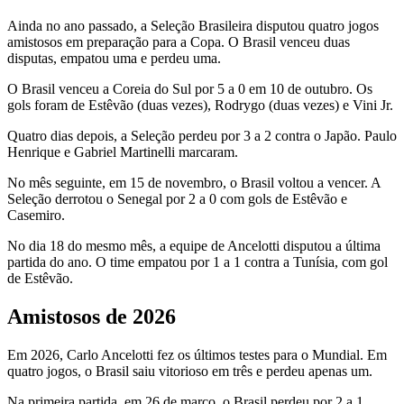
Ainda no ano passado, a Seleção Brasileira disputou quatro jogos
amistosos em preparação para a Copa. O Brasil venceu duas
disputas, empatou uma e perdeu uma.
O Brasil venceu a Coreia do Sul por 5 a 0 em 10 de outubro. Os
gols foram de Estêvão (duas vezes), Rodrygo (duas vezes) e Vini Jr.
Quatro dias depois, a Seleção perdeu por 3 a 2 contra o Japão. Paulo
Henrique e Gabriel Martinelli marcaram.
No mês seguinte, em 15 de novembro, o Brasil voltou a vencer. A
Seleção derrotou o Senegal por 2 a 0 com gols de Estêvão e
Casemiro.
No dia 18 do mesmo mês, a equipe de Ancelotti disputou a última
partida do ano. O time empatou por 1 a 1 contra a Tunísia, com gol
de Estêvão.
Amistosos de 2026
Em 2026, Carlo Ancelotti fez os últimos testes para o Mundial. Em
quatro jogos, o Brasil saiu vitorioso em três e perdeu apenas um.
Na primeira partida, em 26 de março, o Brasil perdeu por 2 a 1