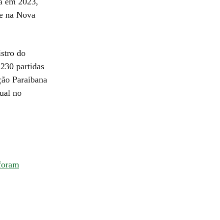
ça em 2023,
 e na Nova
stro do
230 partidas
ação Paraibana
ual no
f
oram