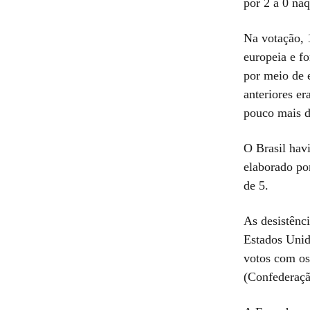
por 2 a 0 naq
Na votação, 1
europeia e f
por meio de 
anteriores e
pouco mais 
O Brasil havi
elaborado por
de 5.
As desistênci
Estados Unid
votos com os
(Confederaçã