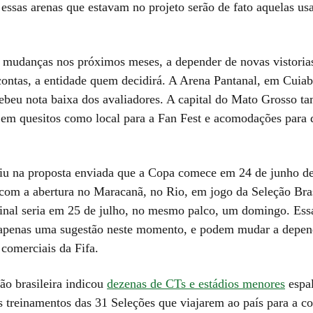
 essas arenas que estavam no projeto serão de fato aquelas us
mudanças nos próximos meses, a depender de novas vistorias
 contas, a entidade quem decidirá. A Arena Pantanal, em Cuiab
ebeu nota baixa dos avaliadores. A capital do Mato Grosso t
 em quesitos como local para a Fan Fest e acomodações para 
u na proposta enviada que a Copa comece em 24 de junho d
, com a abertura no Maracanã, no Rio, em jogo da Seleção Bras
inal seria em 25 de julho, no mesmo palco, um domingo. Ess
apenas uma sugestão neste momento, e podem mudar a depen
 comerciais da Fifa.
ão brasileira indicou
dezenas de CTs e estádios menores
espal
os treinamentos das 31 Seleções que viajarem ao país para a c