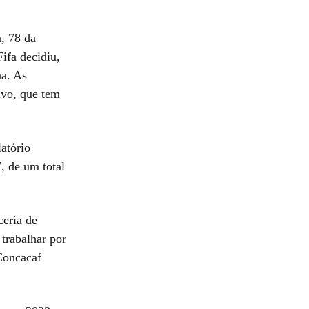
a, 78 da
ifa decidiu,
na. As
ivo, que tem
atório
7, de um total
ceria de
trabalhar por
Concacaf