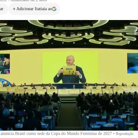
ar
Adicionar Itatiaia ao
o anuncia Brasil como sede da Copa do Mundo Feminina de 2027
•
Reprodução