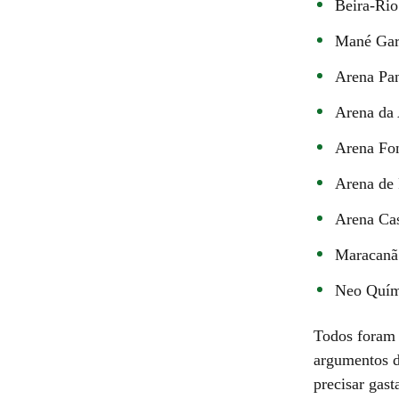
Beira-Rio
Mané Garr
Arena Pan
Arena da
Arena Fon
Arena de
Arena Cas
Maracanã
Neo Quím
Todos foram 
argumentos da
precisar gas