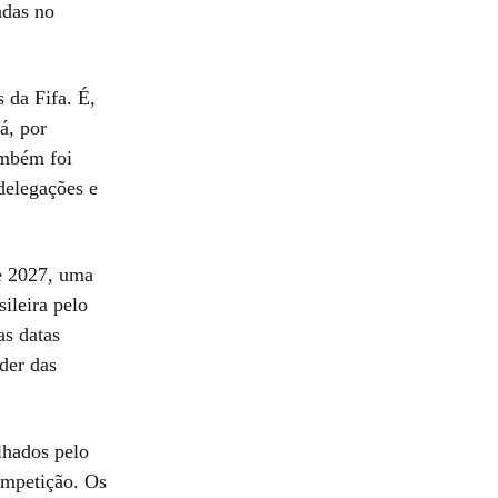
adas no
 da Fifa. É,
á, por
ambém foi
delegações e
e 2027, uma
ileira pelo
as datas
der das
hados pelo
ompetição. Os