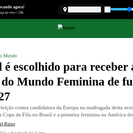
ocando agora!
Belo Horizonte
ça ao vivo
/
24h
do Mundo
l é escolhido para receber 
do Mundo Feminina de fu
27
eleição contra candidatura da Europa na madrugada desta sexta
ra Copa da Fifa no Brasil e a primeira feminina na América do
el Rizzo
2h51
•
Atualizado
há 2 anos