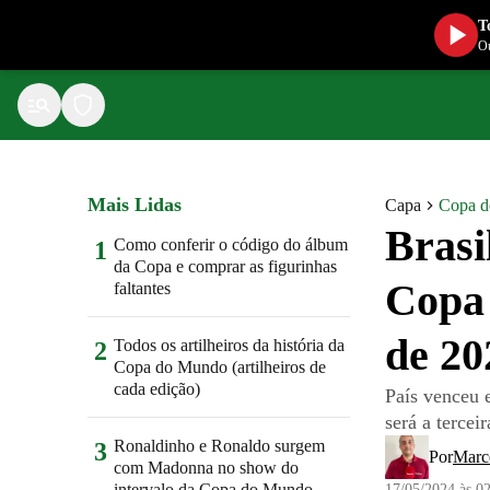
T
Ou
Mais Lidas
Capa
Copa 
Brasi
Como conferir o código do álbum
1
da Copa e comprar as figurinhas
Copa 
faltantes
de 20
Todos os artilheiros da história da
2
Copa do Mundo (artilheiros de
cada edição)
País venceu 
será a tercei
Ronaldinho e Ronaldo surgem
3
Por
Marc
com Madonna no show do
intervalo da Copa do Mundo
17/05/2024 às 0