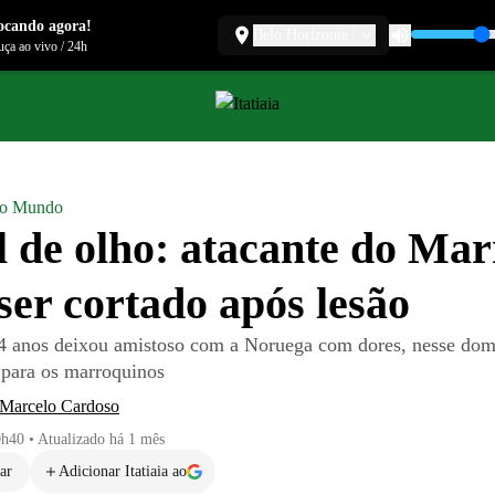
ocando agora!
Belo Horizonte
ça ao vivo
/
24h
do Mundo
l de olho: atacante do Ma
ser cortado após lesão
4 anos deixou amistoso com a Noruega com dores, nesse domi
 para os marroquinos
 Marcelo Cardoso
0h40
•
Atualizado
há 1 mês
ar
Adicionar Itatiaia ao