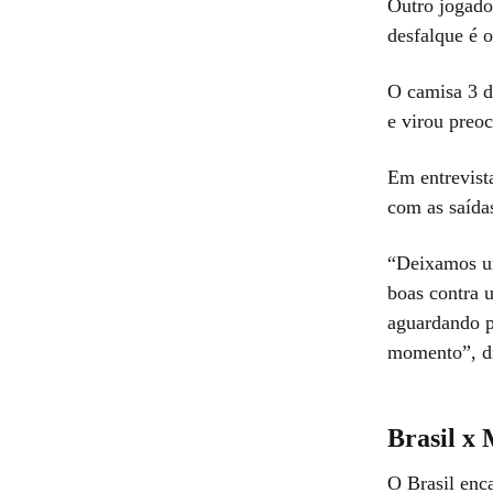
Outro jogado
desfalque é o
O camisa 3 d
e virou preo
Em entrevist
com as saída
“Deixamos u
boas contra 
aguardando p
momento”, d
Brasil x
O Brasil enc