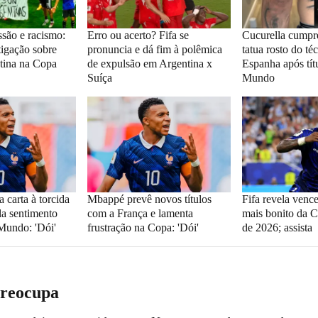
ssão e racismo:
Erro ou acerto? Fifa se
Cucurella cumpr
tigação sobre
pronuncia e dá fim à polêmica
tatua rosto do té
tina na Copa
de expulsão em Argentina x
Espanha após tít
Suíça
Mundo
 carta à torcida
Mbappé prevê novos títulos
Fifa revela venc
la sentimento
com a França e lamenta
mais bonito da
Mundo: 'Dói'
frustração na Copa: 'Dói'
de 2026; assista
preocupa