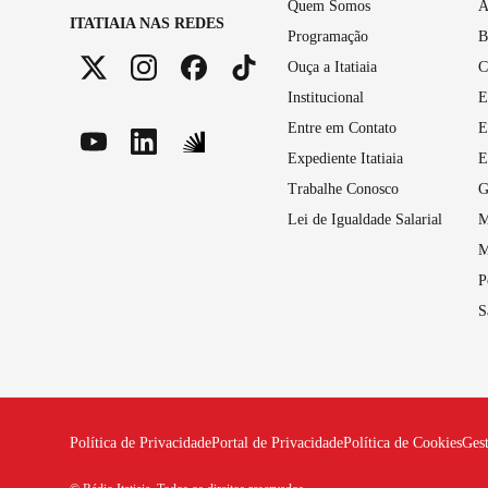
Quem Somos
A
ITATIAIA NAS REDES
Programação
B
Ouça a Itatiaia
C
Institucional
E
Entre em Contato
E
Expediente Itatiaia
E
Trabalhe Conosco
G
Lei de Igualdade Salarial
M
M
P
S
Política de Privacidade
Portal de Privacidade
Política de Cookies
Ges