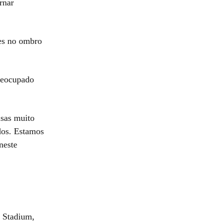
rnar
es no ombro
preocupado
sas muito
dos. Estamos
neste
e Stadium,