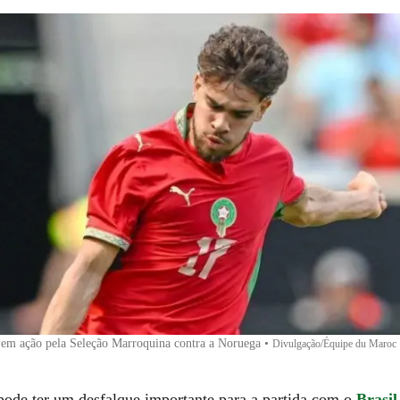
 em ação pela Seleção Marroquina contra a Noruega
•
Divulgação/Équipe du Maroc
ode ter um desfalque importante para a partida com o
Brasil