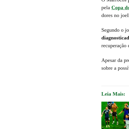
pela
Copa d
dores no joel
Segundo o j
diagnostica
recuperação 
Apesar da pr
sobre a possí
Leia Mais: