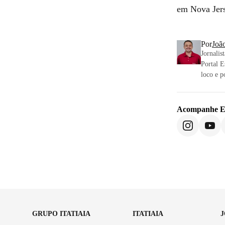
em Nova Jers
Por
Joã
Jornali
Portal E
loco e p
Acompanhe
E
GRUPO ITATIAIA
ITATIAIA