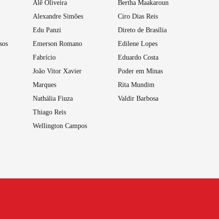
Alê Oliveira
Bertha Maakaroun
Alexandre Simões
Ciro Dias Reis
Edu Panzi
Direto de Brasília
sos
Emerson Romano
Edilene Lopes
Fabrício
Eduardo Costa
João Vitor Xavier
Poder em Minas
Marques
Rita Mundim
Nathália Fiuza
Valdir Barbosa
Thiago Reis
Wellington Campos