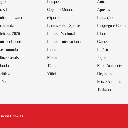
gro
Basquete
Auto
rasil
Copa do Mundo
Apostas
ultura e Lazer
eSports
Educação
conomia
Famosos do Esporte
Emprego e Concur
leições 2026
Futebol Nacional
Eloos
ntretenimento
Futebol Internacional
Games
astronomia
Lutas
Indústria
inas Gerais
Motor
Jogos
undo
Tênis
Meio Ambiente
olítica
Vôlei
Negócios
aúde
Pets e Animais
Turismo
tão de Cookies