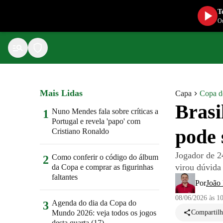
T
Ou
Mais Lidas
Capa
Copa 
Brasi
Nuno Mendes fala sobre críticas a
1
Portugal e revela 'papo' com
pode 
Cristiano Ronaldo
Jogador de 2
Como conferir o código do álbum
2
virou dúvida
da Copa e comprar as figurinhas
faltantes
Por
João
08/06/2026 às 1
Agenda do dia da Copa do
3
Mundo 2026: veja todos os jogos
Compartilh
desta quarta (17)