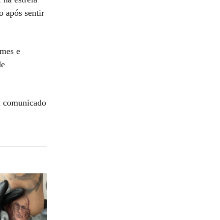
o após sentir
ames e
de
m comunicado