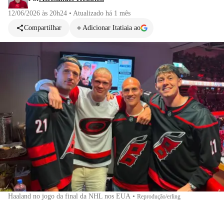
12/06/2026 às 20h24
•
Atualizado
há 1 mês
Compartilhar
Adicionar Itatiaia ao
Haaland no jogo da final da NHL nos EUA
•
Reprodução/erling