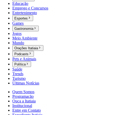
Educação
Emprego e Concursos
Entretenimento
Esportes
Games
Gastronomia
Jogos
Meio Ambiente
Mundo
Orações Itatiaia
Podcasts
Pets e Animais
Política
Saúde
Trends
Turismo
Últimas Notícias
Quem Somos
Programação
Ouça a Itatiaia
Institucional
Entre em Contato
Expediente Itatiaia