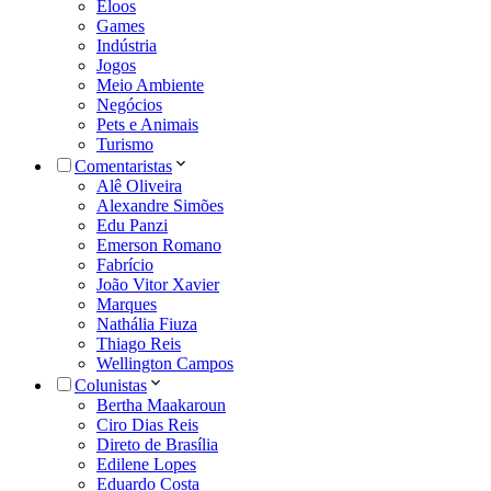
Eloos
Games
Indústria
Jogos
Meio Ambiente
Negócios
Pets e Animais
Turismo
Comentaristas
Alê Oliveira
Alexandre Simões
Edu Panzi
Emerson Romano
Fabrício
João Vitor Xavier
Marques
Nathália Fiuza
Thiago Reis
Wellington Campos
Colunistas
Bertha Maakaroun
Ciro Dias Reis
Direto de Brasília
Edilene Lopes
Eduardo Costa