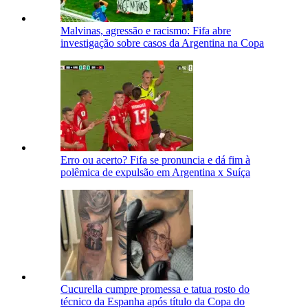
Malvinas, agressão e racismo: Fifa abre
investigação sobre casos da Argentina na Copa
Erro ou acerto? Fifa se pronuncia e dá fim à
polêmica de expulsão em Argentina x Suíça
Cucurella cumpre promessa e tatua rosto do
técnico da Espanha após título da Copa do