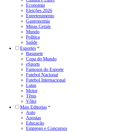
Economia
Eleições 2026
Entretenimento
Gastronomia
Minas Gerais
Mundo
Política
Saúde
Esportes
Basquete
Copa do Mundo
eSports
Famosos do Esporte
Futebol Nacional
Futebol Internacional
Lutas
Motor
Tênis
Vôlei
Mais Editorias
Auto
Apostas
Educação
Emprego e Concursos