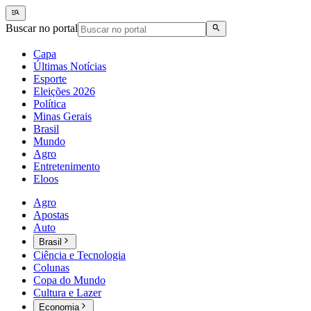
Buscar no portal
Capa
Últimas Notícias
Esporte
Eleições 2026
Política
Minas Gerais
Brasil
Mundo
Agro
Entretenimento
Eloos
Agro
Apostas
Auto
Brasil
Ciência e Tecnologia
Colunas
Copa do Mundo
Cultura e Lazer
Economia