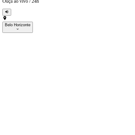
Ouça ao vivo
/
24h
Belo Horizonte