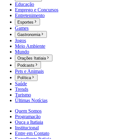
Educação
Emprego e Concursos
Entretenimento
Esportes
Games
Gastronomia
Jogos
Meio Ambiente
Mundo
Orações Itatiaia
Podcasts
Pets e Animais
Política
Saúde
Trends
Turismo
Últimas Notícias
Quem Somos
Programação
Ouça a Itatiaia
Institucional
Entre em Contato
Expediente Itatiaia