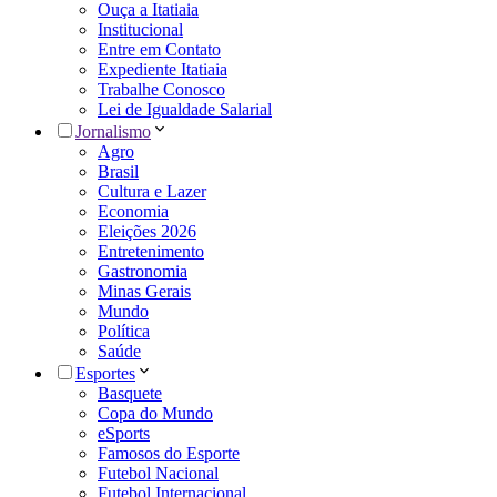
Ouça a Itatiaia
Institucional
Entre em Contato
Expediente Itatiaia
Trabalhe Conosco
Lei de Igualdade Salarial
Jornalismo
Agro
Brasil
Cultura e Lazer
Economia
Eleições 2026
Entretenimento
Gastronomia
Minas Gerais
Mundo
Política
Saúde
Esportes
Basquete
Copa do Mundo
eSports
Famosos do Esporte
Futebol Nacional
Futebol Internacional