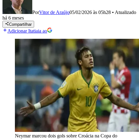
Por
Vitor de Araújo
05/02/2026 às 05h28
•
Atualizado
há 6 meses
Compartilhar
Adicionar Itatiaia ao
Neymar marcou dois gols sobre Croácia na Copa do