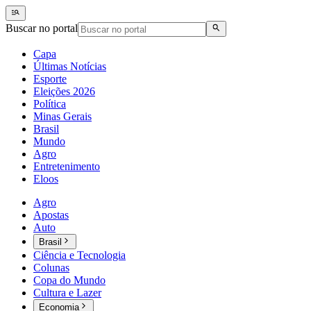
Buscar no portal
Capa
Últimas Notícias
Esporte
Eleições 2026
Política
Minas Gerais
Brasil
Mundo
Agro
Entretenimento
Eloos
Agro
Apostas
Auto
Brasil
Ciência e Tecnologia
Colunas
Copa do Mundo
Cultura e Lazer
Economia