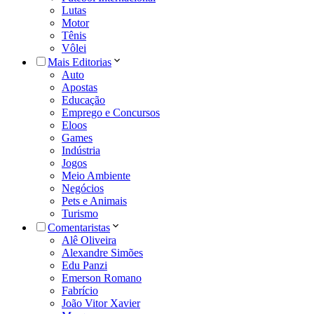
Lutas
Motor
Tênis
Vôlei
Mais Editorias
Auto
Apostas
Educação
Emprego e Concursos
Eloos
Games
Indústria
Jogos
Meio Ambiente
Negócios
Pets e Animais
Turismo
Comentaristas
Alê Oliveira
Alexandre Simões
Edu Panzi
Emerson Romano
Fabrício
João Vitor Xavier