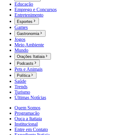
Educação
Emprego e Concursos
Entretenimento
Esportes
Games
Gastronomia
Jogos
Meio Ambiente
Mundo
Orações Itatiaia
Podcasts
Pets e Animais
Política
Saúde
Trends
Turismo
Últimas Notícias
Quem Somos
Programação
Ouça a Itatiaia
Institucional
Entre em Contato
Expediente Itatiaia