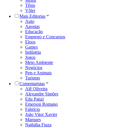
Motor
Tênis
Vôlei
Mais Editorias
Auto
Apostas
Educação
Emprego e Concursos
Eloos
Games
Indústria
Jogos
Meio Ambiente
Negócios
Pets e Animais
Turismo
Comentaristas
Alê Oliveira
Alexandre Simões
Edu Panzi
Emerson Romano
Fabrício
João Vitor Xavier
Marques
Nathália Fiuza