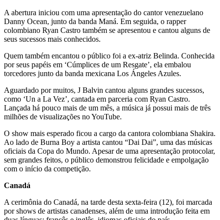
A abertura iniciou com uma apresentação do cantor venezuelano
Danny Ocean, junto da banda Maná. Em seguida, o rapper
colombiano Ryan Castro também se apresentou e cantou alguns de
seus sucessos mais conhecidos.
Quem também encantou o público foi a ex-atriz Belinda. Conhecida
por seus papéis em ‘Cúmplices de um Resgate’, ela embalou
torcedores junto da banda mexicana Los Ángeles Azules.
Aguardado por muitos, J Balvin cantou alguns grandes sucessos,
como ‘Un a La Vez’, cantada em parceria com Ryan Castro.
Lançada há pouco mais de um mês, a música já possui mais de três
milhões de visualizações no YouTube.
O show mais esperado ficou a cargo da cantora colombiana Shakira.
Ao lado de Burna Boy a artista cantou “Dai Dai”, uma das músicas
oficiais da Copa do Mundo. Apesar de uma apresentação protocolar,
sem grandes feitos, o público demonstrou felicidade e empolgação
com o início da competição.
Canadá
A cerimônia do Canadá, na tarde desta sexta-feira (12), foi marcada
por shows de artistas canadenses, além de uma introdução feita em
duas línguas: francês e inglês, idiomas oficiais do país.