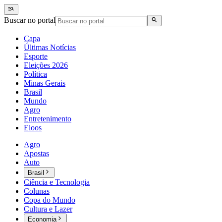
Buscar no portal
Capa
Últimas Notícias
Esporte
Eleições 2026
Política
Minas Gerais
Brasil
Mundo
Agro
Entretenimento
Eloos
Agro
Apostas
Auto
Brasil
Ciência e Tecnologia
Colunas
Copa do Mundo
Cultura e Lazer
Economia