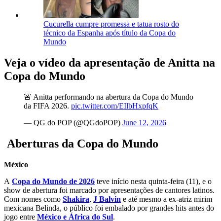
Cucurella cumpre promessa e tatua rosto do
técnico da Espanha após título da Copa do
Mundo
Veja o vídeo da apresentação de Anitta na
Copa do Mundo
🚨 Anitta performando na abertura da Copa do Mundo
da FIFA 2026.
pic.twitter.com/EIlbHxpfqK
— QG do POP (@QGdoPOP)
June 12, 2026
Aberturas da Copa do Mundo
México
A
Copa do Mundo de 2026
teve início nesta quinta-feira (11), e o
show de abertura foi marcado por apresentações de cantores latinos.
Com nomes como
Shakira
,
J Balvin
e até mesmo a ex-atriz mirim
mexicana Belinda, o público foi embalado por grandes hits antes do
jogo entre
México e África do Sul
.