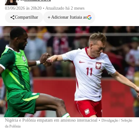
03/06/2026 às 20h20
•
Atualizado
há 2 meses
Compartilhar
Adicionar Itatiaia ao
Nigéria e Polônia empatam em amistoso internacioal
•
Divulgação / Seleção
da Polônia