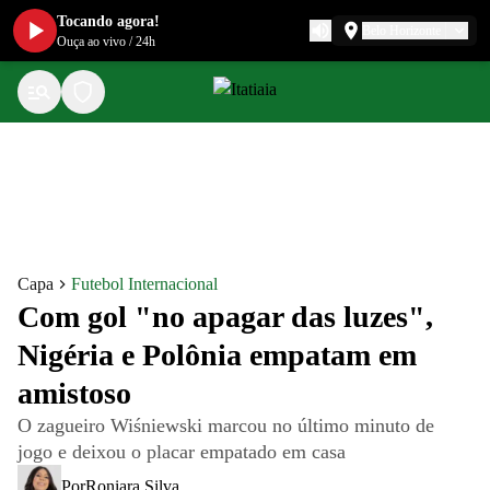
Tocando agora!
Belo Horizonte
Ouça ao vivo
/
24h
Capa
Futebol Internacional
Com gol "no apagar das luzes",
Nigéria e Polônia empatam em
amistoso
O zagueiro Wiśniewski marcou no último minuto de
jogo e deixou o placar empatado em casa
Por
Roniara Silva