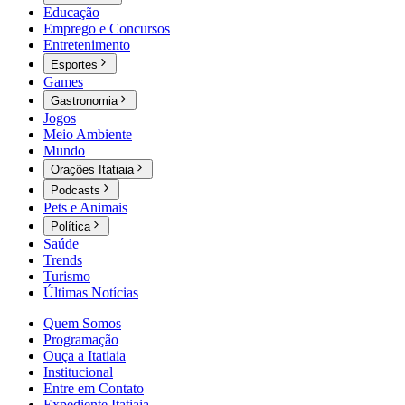
Educação
Emprego e Concursos
Entretenimento
Esportes
Games
Gastronomia
Jogos
Meio Ambiente
Mundo
Orações Itatiaia
Podcasts
Pets e Animais
Política
Saúde
Trends
Turismo
Últimas Notícias
Quem Somos
Programação
Ouça a Itatiaia
Institucional
Entre em Contato
Expediente Itatiaia