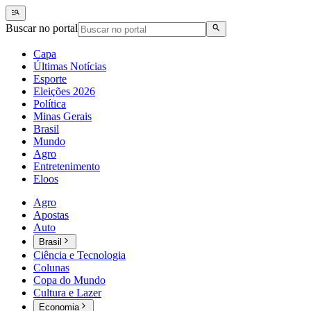
Buscar no portal
Capa
Últimas Notícias
Esporte
Eleições 2026
Política
Minas Gerais
Brasil
Mundo
Agro
Entretenimento
Eloos
Agro
Apostas
Auto
Brasil
Ciência e Tecnologia
Colunas
Copa do Mundo
Cultura e Lazer
Economia