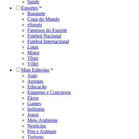
Saúde
Esportes
Basquete
Copa do Mundo
eSports
Famosos do Esporte
Futebol Nacional
Futebol Internacional
Lutas
Motor
Tênis
Vôlei
Mais Editorias
Auto
Apostas
Educação
Emprego e Concursos
Eloos
Games
Indústria
Jogos
Meio Ambiente
Negócios
Pets e Animais
Turismo