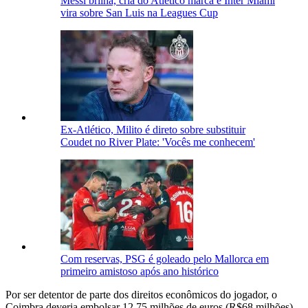
Messi brilha, cria do Atlético marca e Inter Miami
vira sobre San Luis na Leagues Cup
Ex-Atlético, Milito é direto sobre substituir
Coudet no River Plate: 'Vocês me conhecem'
Com reservas, PSG é goleado pelo Mallorca em
primeiro amistoso após ano histórico
Por ser detentor de parte dos direitos econômicos do jogador, o
Coimbra deveria embolsar 12,75 milhões de euros (R$68 milhões).