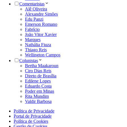
Comentaristas
Alê Oliveira
Alexandre Simões
Edu Panzi
Emerson Romano
Fabrício
João Vitor Xavier
Marques
Nathália Fiuza
Thiago Reis
Wellington Campos
Colunistas
Bertha Maakaroun
Ciro Dias Reis
Direto de Brasília
Edilene Lopes
Eduardo Costa
Poder em Minas
Rita Mundim
Valdir Barbosa
Política de Privacidade
Portal de Privacidade
Política de Cookies
Gestão de Cookies