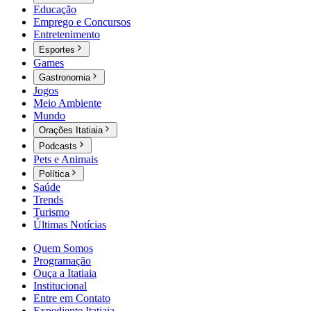
Educação
Emprego e Concursos
Entretenimento
Esportes
Games
Gastronomia
Jogos
Meio Ambiente
Mundo
Orações Itatiaia
Podcasts
Pets e Animais
Política
Saúde
Trends
Turismo
Últimas Notícias
Quem Somos
Programação
Ouça a Itatiaia
Institucional
Entre em Contato
Expediente Itatiaia