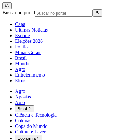
Buscar no portal
Capa
Últimas Notícias
Esporte
Eleições 2026
Política
Minas Gerais
Brasil
Mundo
Agro
Entretenimento
Eloos
Agro
Apostas
Auto
Brasil
Ciência e Tecnologia
Colunas
Copa do Mundo
Cultura e Lazer
Economia