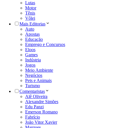
Lutas
Motor
Tênis
Vôlei
Mais Editorias
Auto
Apostas
Educação
Emprego e Concursos
Eloos
Games
Indústria
Jogos
Meio Ambiente
Negócios
Pets e Animais
Turismo
Comentaristas
Alê Oliveira
Alexandre Simões
Edu Panzi
Emerson Romano
Fabrício
João Vitor Xavier
Marques