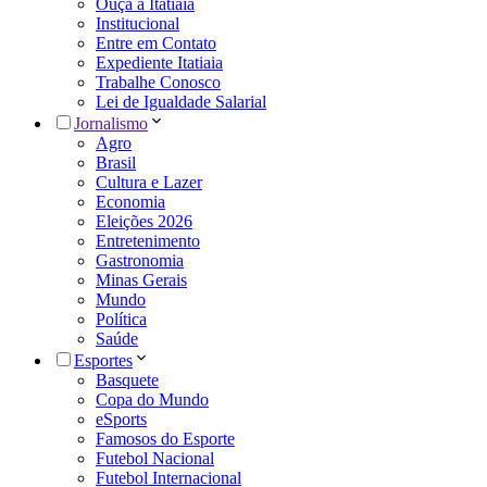
Ouça a Itatiaia
Institucional
Entre em Contato
Expediente Itatiaia
Trabalhe Conosco
Lei de Igualdade Salarial
Jornalismo
Agro
Brasil
Cultura e Lazer
Economia
Eleições 2026
Entretenimento
Gastronomia
Minas Gerais
Mundo
Política
Saúde
Esportes
Basquete
Copa do Mundo
eSports
Famosos do Esporte
Futebol Nacional
Futebol Internacional