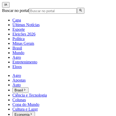
Buscar no portal
Capa
Últimas Notícias
Esporte
Eleições 2026
Política
Minas Gerais
Brasil
Mundo
Agro
Entretenimento
Eloos
Agro
Apostas
Auto
Brasil
Ciência e Tecnologia
Colunas
Copa do Mundo
Cultura e Lazer
Economia