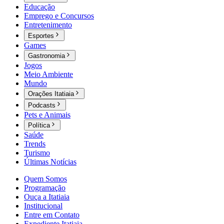
Educação
Emprego e Concursos
Entretenimento
Esportes
Games
Gastronomia
Jogos
Meio Ambiente
Mundo
Orações Itatiaia
Podcasts
Pets e Animais
Política
Saúde
Trends
Turismo
Últimas Notícias
Quem Somos
Programação
Ouça a Itatiaia
Institucional
Entre em Contato
Expediente Itatiaia