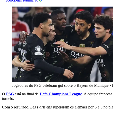
Adicionar Itatiaia ao
Jogadores do PSG celebram gol sobre o Bayern de Munique
•
O
PSG
está na final da
Uefa Champions League
. A equipe frances
torneio.
Com o resultado,
Les Parisiens
superaram os alemães por 6 a 5 no pl