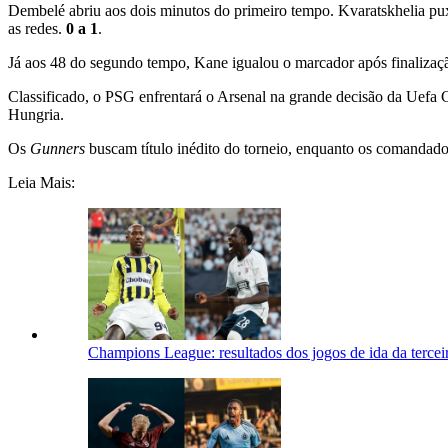
Dembelé abriu aos dois minutos do primeiro tempo. Kvaratskhelia puxo
as redes.
0 a 1
.
Já aos 48 do segundo tempo, Kane igualou o marcador após finalizaçã
Classificado, o PSG enfrentará o Arsenal na grande decisão da Uefa 
Hungria.
Os
Gunners
buscam título inédito do torneio, enquanto os comandad
Leia Mais:
Champions League: resultados dos jogos de ida da terceir