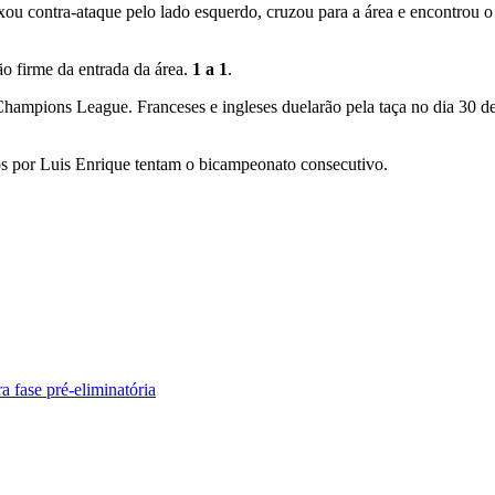
u contra-ataque pelo lado esquerdo, cruzou para a área e encontrou o c
o firme da entrada da área.
1 a 1
.
Champions League. Franceses e ingleses duelarão pela taça no dia 30 de
os por Luis Enrique tentam o bicampeonato consecutivo.
a fase pré-eliminatória