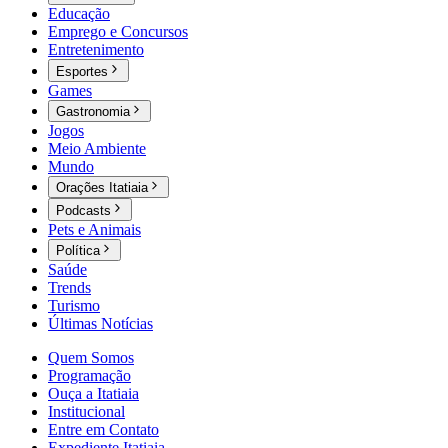
Educação
Emprego e Concursos
Entretenimento
Esportes
Games
Gastronomia
Jogos
Meio Ambiente
Mundo
Orações Itatiaia
Podcasts
Pets e Animais
Política
Saúde
Trends
Turismo
Últimas Notícias
Quem Somos
Programação
Ouça a Itatiaia
Institucional
Entre em Contato
Expediente Itatiaia