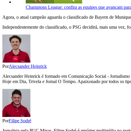
Champions League: confira as equipes que avançam para a
Agora, o atual campeão aguarda o classificado de Bayern de Munique e
Independentemente do classificado, o PSG decidirá, mais uma vez, for
Por
Alecsander Heinrick
Alecsander Heinrick é formado em Comunicação Social - Jornalismo 
Hoje em Dia, Trivela e Jornal O Tempo. Apaixonado por todos os tipos 
Por
Filipe Sodré
Jornalista pela PUC Minas, Filipe Sodré é repórter multimídia no por