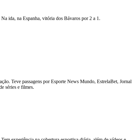
Na ida, na Espanha, vitória dos Bávaros por 2 a 1.
ação. Teve passagens por Esporte News Mundo, EstrelaBet, Jornal
e séries e filmes.
Tem experiência na cobertura esportiva diária, além de vídeos e