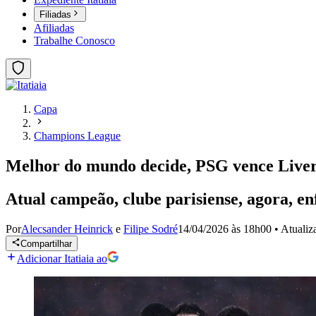
Filiadas
Afiliadas
Trabalhe Conosco
Capa
Champions League
Melhor do mundo decide, PSG vence Liver
Atual campeão, clube parisiense, agora, 
Por
Alecsander Heinrick
e
Filipe Sodré
14/04/2026 às 18h00
•
Atuali
Compartilhar
Adicionar Itatiaia ao