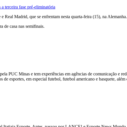
 terceira fase pré-eliminatória
 Real Madrid, que se enfrentam nesta quarta-feira (15), na Alemanha. 
a de casa nas semifinais.
pela PUC Minas e tem experiências em agências de comunicação e red
de esportes, em especial futebol, futebol americano e basquete, além d
tal Itatiaia Esporte. Antes, passou por LANCE! e Esporte News Mundo. 