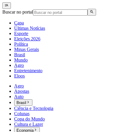
Buscar no portal
Capa
Últimas Notícias
Esporte
Eleições 2026
Política
Minas Gerais
Brasil
Mundo
Agro
Entretenimento
Eloos
Agro
Apostas
Auto
Brasil
Ciência e Tecnologia
Colunas
Copa do Mundo
Cultura e Lazer
Economia