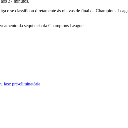
 aos 37 minutos.
 liga e se classificou diretamente às oitavas de final da Champions Le
 chaveamento da sequência da Champions League.
a fase pré-eliminatória