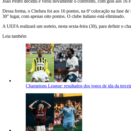
João Pedro decidiu e virou novamente o confronto, com gols aos 16 e
Dessa forma, o Chelsea foi aos 16 pontos, na 6ª colocação na fase de
30° lugar, com apenas oito pontos. O clube italiano está eliminado.
A UEFA realizará um sorteio, nesta sexta-feira (30), para definir o
Leia também
Champions League: resultados dos jogos de ida da terceir