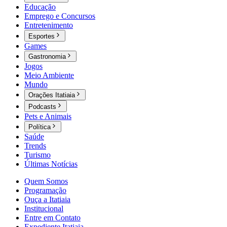
Educação
Emprego e Concursos
Entretenimento
Esportes
Games
Gastronomia
Jogos
Meio Ambiente
Mundo
Orações Itatiaia
Podcasts
Pets e Animais
Política
Saúde
Trends
Turismo
Últimas Notícias
Quem Somos
Programação
Ouça a Itatiaia
Institucional
Entre em Contato
Expediente Itatiaia