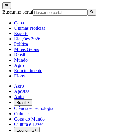
Buscar no portal
Capa
Últimas Notícias
Esporte
Eleições 2026
Política
Minas Gerais
Brasil
Mundo
Agro
Entretenimento
Eloos
Agro
Apostas
Auto
Brasil
Ciência e Tecnologia
Colunas
Copa do Mundo
Cultura e Lazer
Economia