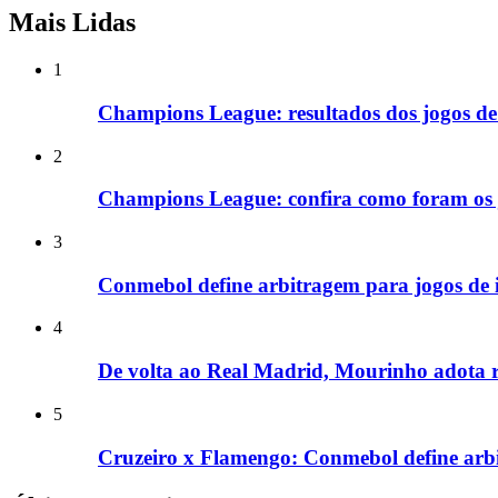
Mais Lidas
1
Champions League: resultados dos jogos de i
2
Champions League: confira como foram os jo
3
Conmebol define arbitragem para jogos de i
4
De volta ao Real Madrid, Mourinho adota ri
5
Cruzeiro x Flamengo: Conmebol define arbi