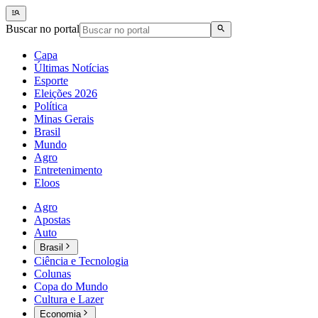
Buscar no portal
Capa
Últimas Notícias
Esporte
Eleições 2026
Política
Minas Gerais
Brasil
Mundo
Agro
Entretenimento
Eloos
Agro
Apostas
Auto
Brasil
Ciência e Tecnologia
Colunas
Copa do Mundo
Cultura e Lazer
Economia