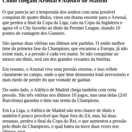
Como chegam Arsenal e Atlético de Madrid
O que parecia ser a temporada dos sonhos com uma possível
conquista de quatro títulos, virou um drama enorme para o Arsenal,
que perdeu a final da Copa da Liga, caiu na Copa da Inglaterra e
agora vê o City favorito ao título da Premier League, tirando 10
pontos de vantagem dos Gunners.
São apenas duas vitórias nas últimas sete partidas. O então melhor
time da primeira fase da Champions, que encantou a Europa, já não
existe mais, e a pressão é cada vez maior. Se não conquistar ao
menos um título, será um dos grandes vexames da história.
Em resumo, o Arsenal vive uma pressão enorme, e isso reflete
claramente no campo, onde o que time demonstra total nervosismo e
mais medo de perder do que vontade de ganhar.
Do outro lado, o Atlético de Madrid chega também com certa
pressão. São três vitórias nos últimos 10 jogos, mas uma delas (2x0
Barcelona) garantiu o time nas semis da Champions.
Em La Liga, o Atlético de Madrid não tem chance de título e
também é pouco provável que fique fora do Z4, mas, há duas
semanas, perdeu a final da Copa do Rei, o que aumentou a pressão
pelo título da Champions, o qual bateu na trave duas vezes nos
últimos anos.