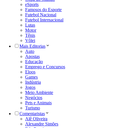
eSports
Famosos do Esporte
Futebol Nacional
Futebol Internacional
Lutas
Motor
Tênis
Vôlei
Mais Editorias
Auto
Apostas
Educação
Emprego e Concursos
Eloos
Games
Indústria
Jogos
Meio Ambiente
Negócios
Pets e Animais
Turismo
Comentaristas
Alê Oliveira
Alexandre Simões