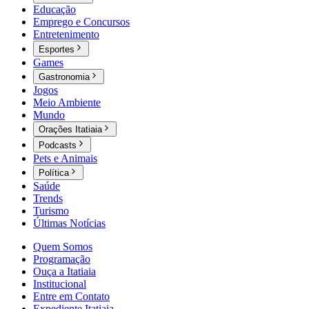
Educação
Emprego e Concursos
Entretenimento
Esportes
Games
Gastronomia
Jogos
Meio Ambiente
Mundo
Orações Itatiaia
Podcasts
Pets e Animais
Política
Saúde
Trends
Turismo
Últimas Notícias
Quem Somos
Programação
Ouça a Itatiaia
Institucional
Entre em Contato
Expediente Itatiaia