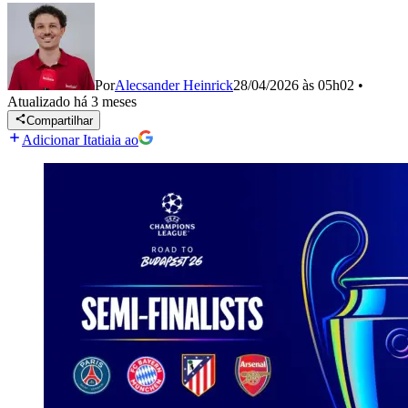
Por
Alecsander Heinrick
28/04/2026 às 05h02
•
Atualizado
há 3 meses
Compartilhar
Adicionar Itatiaia ao