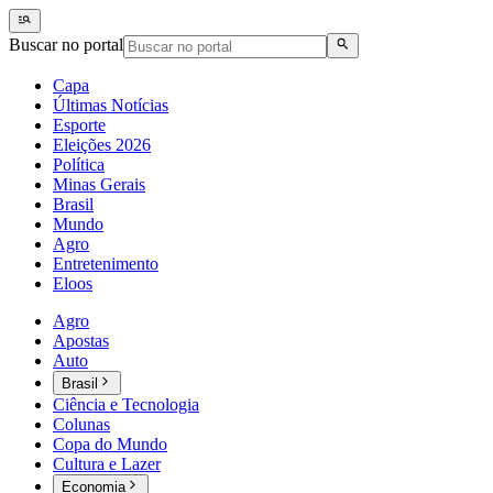
Buscar no portal
Capa
Últimas Notícias
Esporte
Eleições 2026
Política
Minas Gerais
Brasil
Mundo
Agro
Entretenimento
Eloos
Agro
Apostas
Auto
Brasil
Ciência e Tecnologia
Colunas
Copa do Mundo
Cultura e Lazer
Economia