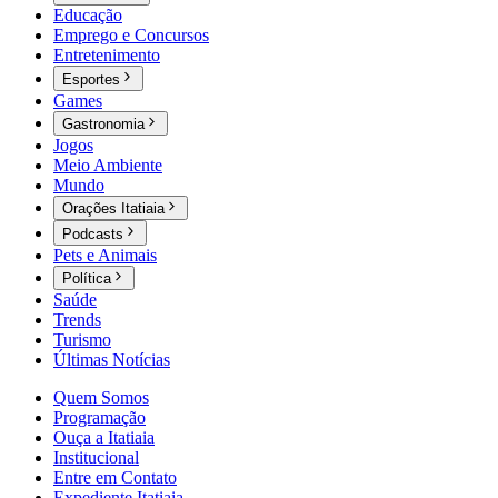
Educação
Emprego e Concursos
Entretenimento
Esportes
Games
Gastronomia
Jogos
Meio Ambiente
Mundo
Orações Itatiaia
Podcasts
Pets e Animais
Política
Saúde
Trends
Turismo
Últimas Notícias
Quem Somos
Programação
Ouça a Itatiaia
Institucional
Entre em Contato
Expediente Itatiaia