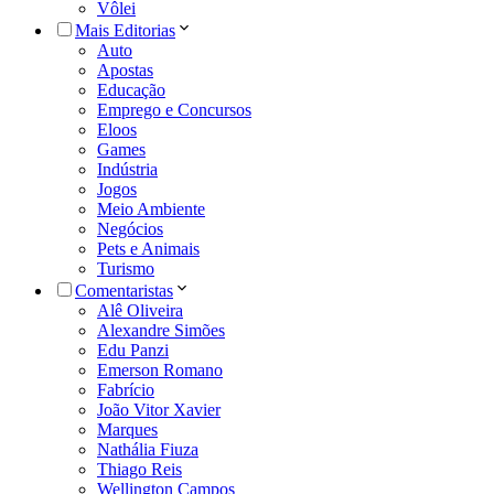
Vôlei
Mais Editorias
Auto
Apostas
Educação
Emprego e Concursos
Eloos
Games
Indústria
Jogos
Meio Ambiente
Negócios
Pets e Animais
Turismo
Comentaristas
Alê Oliveira
Alexandre Simões
Edu Panzi
Emerson Romano
Fabrício
João Vitor Xavier
Marques
Nathália Fiuza
Thiago Reis
Wellington Campos