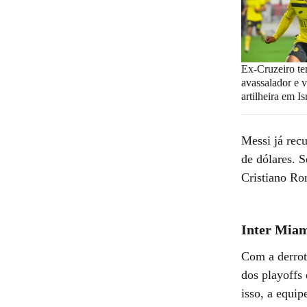
Ex-Cruzeiro te
avassalador e v
artilheira em Is
Messi já rec
de dólares. S
Cristiano Ron
Inter Mia
Com a derrot
dos playoffs
isso, a equi