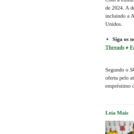
de 2024. A d
incluindo a A
Unidos.
Siga os n
Threads
e
F
Segundo o
S
oferta pelo a
empréstimo d
Leia Mais