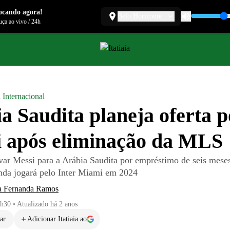
ocando agora!
Belo Horizonte
ça ao vivo
/
24h
 Internacional
a Saudita planeja oferta p
 após eliminação da MLS
evar Messi para a Arábia Saudita por empréstimo de seis meses
inda jogará pelo Inter Miami em 2024
a Fernanda Ramos
0h30
•
Atualizado
há 2 anos
ar
Adicionar Itatiaia ao