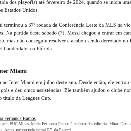
tida dos playoffs) até fevereiro de 2024, quando se inicia um
s Estados Unidos.
i terminou a 37ª rodada da Conferência Leste da MLS na vice
s. Na partida deste sábado (7), Messi chegou a entrar em ca
o, mas não conseguiu resolver e acabou sendo derrotado no
 Lauderdale, na Flórida.
nter Miami
 ao Inter Miami em julho deste ano. Desde então, ele entro
1 gols e deu cinco assistências. Ele também ajudou o clube no
o título da Leagues Cup.
ia Fernanda Ramos
 pela PUC Minas, Maria Fernanda Ramos é repórter das editorias Minas Gerais
aia. Antes, passou pelo portal R7, da Record.