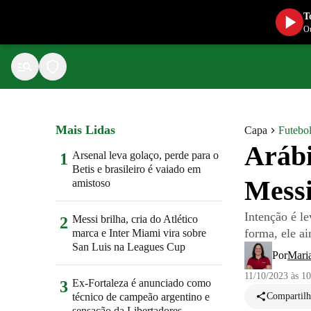
T
Ou
Mais Lidas
Capa
Futebol
Arábi
Arsenal leva golaço, perde para o
1
Betis e brasileiro é vaiado em
Messi
amistoso
Intenção é l
Messi brilha, cria do Atlético
2
forma, ele a
marca e Inter Miami vira sobre
San Luis na Leagues Cup
Por
Mari
11/10/2023 às 1
Ex-Fortaleza é anunciado como
3
técnico de campeão argentino e
Compartilh
sensação da Libertadores