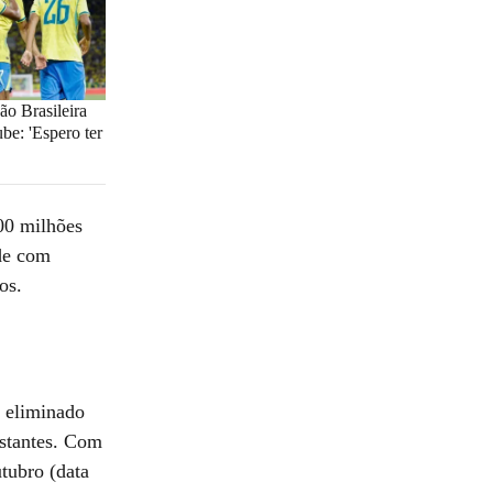
ão Brasileira
be: 'Espero ter
400 milhões
ade com
os.
i eliminado
stantes. Com
tubro (data