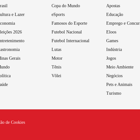
rasil
Copa do Mundo
Apostas
ultura e Lazer
eSports
Educação
conomia
Famosos do Esporte
Emprego e Concur
leições 2026
Futebol Nacional
Eloos
ntretenimento
Futebol Internacional
Games
astronomia
Lutas
Indústria
inas Gerais
Motor
Jogos
undo
Tênis
Meio Ambiente
olítica
Vôlei
Negócios
aúde
Pets e Animais
Turismo
tão de Cookies