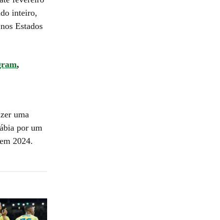
do inteiro,
 nos Estados
gram
,
fazer uma
rábia por um
 em 2024.