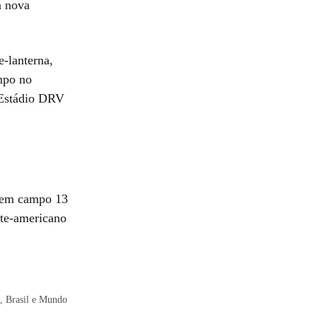
a nova
-lanterna,
mpo no
 Estádio DRV
u em campo 13
rte-americano
, Brasil e Mundo