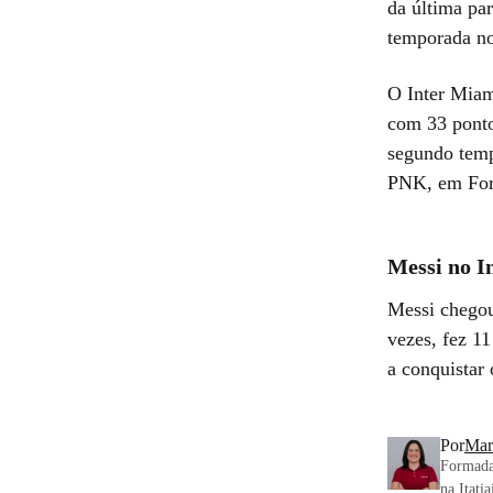
da última par
temporada no
O Inter Miam
com 33 ponto
segundo temp
PNK, em Fort
Messi no I
Messi chegou
vezes, fez 1
a conquistar 
Por
Mar
Formada
na Itati