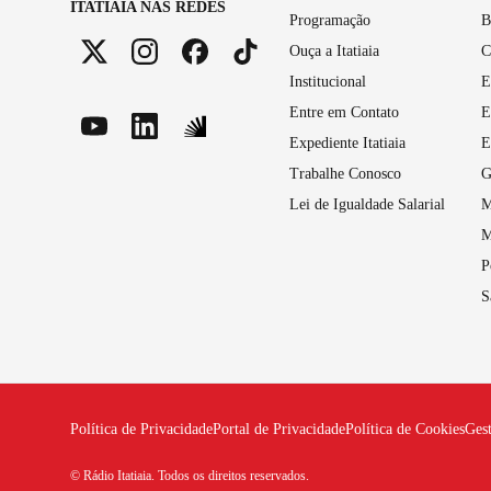
ITATIAIA NAS REDES
Programação
B
Ouça a Itatiaia
C
Institucional
E
Entre em Contato
E
Expediente Itatiaia
E
Trabalhe Conosco
G
Lei de Igualdade Salarial
M
M
P
S
Política de Privacidade
Portal de Privacidade
Política de Cookies
Ges
© Rádio Itatiaia. Todos os direitos reservados.