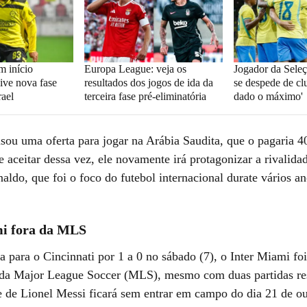
m início
Europa League: veja os
Jogador da Seleç
ive nova fase
resultados dos jogos de ida da
se despede de clu
rael
terceira fase pré-eliminatória
dado o máximo'
usou uma oferta para jogar na Arábia Saudita, que o pagaria 
e aceitar dessa vez, ele novamente irá protagonizar a rivalid
aldo, que foi o foco do futebol internacional durate vários an
mi fora da MLS
a para o Cincinnati por 1 a 0 no sábado (7), o Inter Miami fo
 da Major League Soccer (MLS), mesmo com duas partidas re
pe de Lionel Messi ficará sem entrar em campo do dia 21 de ou