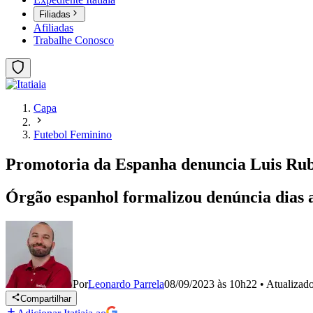
Filiadas
Afiliadas
Trabalhe Conosco
Capa
Futebol Feminino
Promotoria da Espanha denuncia Luis Rubi
Órgão espanhol formalizou denúncia dias 
Por
Leonardo Parrela
08/09/2023 às 10h22
•
Atualizad
Compartilhar