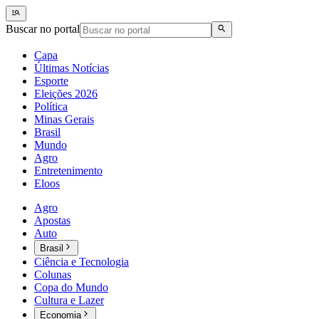
Buscar no portal
Capa
Últimas Notícias
Esporte
Eleições 2026
Política
Minas Gerais
Brasil
Mundo
Agro
Entretenimento
Eloos
Agro
Apostas
Auto
Brasil
Ciência e Tecnologia
Colunas
Copa do Mundo
Cultura e Lazer
Economia