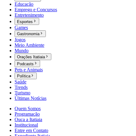
Educação
Emprego e Concursos
Entretenimento
Esportes
Games
Gastronomia
Jogos
Meio Ambiente
Mundo
Orações Itatiaia
Podcasts
Pets e Animais
Política
Saúde
Trends
Turismo
Últimas Notícias
Quem Somos
Programação
Ouça a Itatiaia
Institucional
Entre em Contato
Expediente Itatiaia