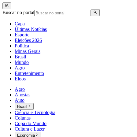
Buscar no portal
Capa
Últimas Notícias
Esporte
Eleições 2026
Política
Minas Gerais
Brasil
Mundo
Agro
Entretenimento
Eloos
Agro
Apostas
Auto
Brasil
Ciência e Tecnologia
Colunas
Copa do Mundo
Cultura e Lazer
Economia