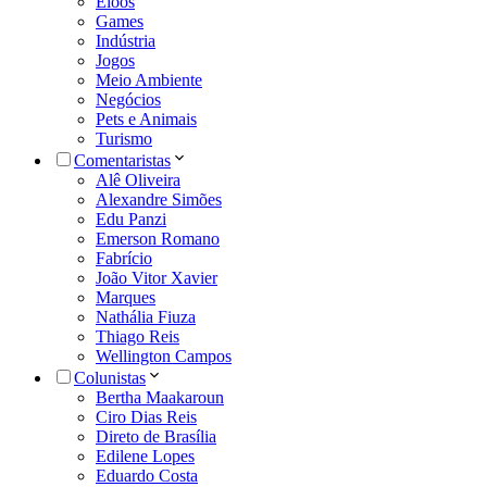
Eloos
Games
Indústria
Jogos
Meio Ambiente
Negócios
Pets e Animais
Turismo
Comentaristas
Alê Oliveira
Alexandre Simões
Edu Panzi
Emerson Romano
Fabrício
João Vitor Xavier
Marques
Nathália Fiuza
Thiago Reis
Wellington Campos
Colunistas
Bertha Maakaroun
Ciro Dias Reis
Direto de Brasília
Edilene Lopes
Eduardo Costa