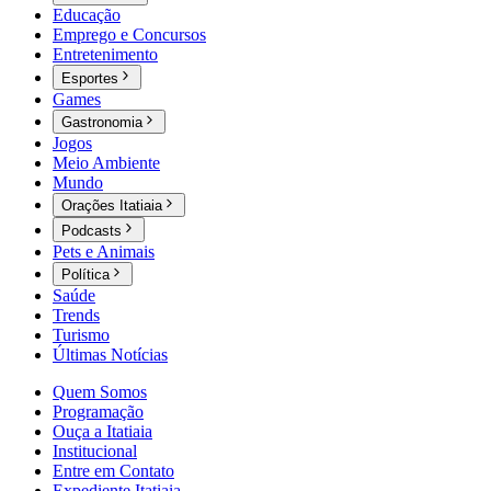
Educação
Emprego e Concursos
Entretenimento
Esportes
Games
Gastronomia
Jogos
Meio Ambiente
Mundo
Orações Itatiaia
Podcasts
Pets e Animais
Política
Saúde
Trends
Turismo
Últimas Notícias
Quem Somos
Programação
Ouça a Itatiaia
Institucional
Entre em Contato
Expediente Itatiaia