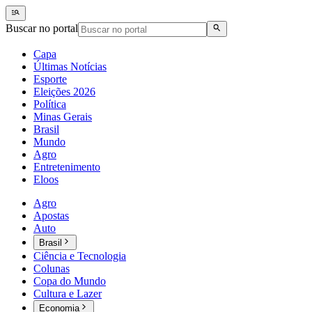
Buscar no portal
Capa
Últimas Notícias
Esporte
Eleições 2026
Política
Minas Gerais
Brasil
Mundo
Agro
Entretenimento
Eloos
Agro
Apostas
Auto
Brasil
Ciência e Tecnologia
Colunas
Copa do Mundo
Cultura e Lazer
Economia