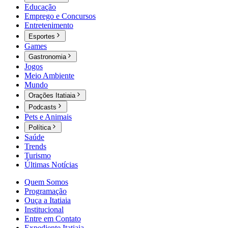
Educação
Emprego e Concursos
Entretenimento
Esportes
Games
Gastronomia
Jogos
Meio Ambiente
Mundo
Orações Itatiaia
Podcasts
Pets e Animais
Política
Saúde
Trends
Turismo
Últimas Notícias
Quem Somos
Programação
Ouça a Itatiaia
Institucional
Entre em Contato
Expediente Itatiaia