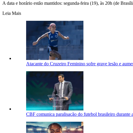
A data e horário estão mantidos: segunda-feira (19), às 20h (de Brasíl
Leia Mais
Atacante do Cruzeiro Feminino sofre grave lesão e aum
CBF comunica paralisação do futebol brasileiro durant