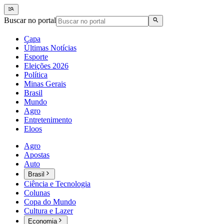
Buscar no portal
Capa
Últimas Notícias
Esporte
Eleições 2026
Política
Minas Gerais
Brasil
Mundo
Agro
Entretenimento
Eloos
Agro
Apostas
Auto
Brasil
Ciência e Tecnologia
Colunas
Copa do Mundo
Cultura e Lazer
Economia