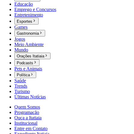
Educação
Emprego e Concursos
Entretenimento
Esportes
Games
Gastronomia
Jogos
Meio Ambiente
Mundo
Orações Itatiaia
Podcasts
Pets e Animais
Política
Saúde
Trends
Turismo
Últimas Notícias
Quem Somos
Programação
Ouça a Itatiaia
Institucional
Entre em Contato
Expediente Itatiaia