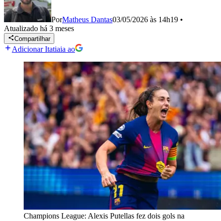
Por
Matheus Dantas
03/05/2026 às 14h19
•
Atualizado
há 3 meses
Compartilhar
Adicionar Itatiaia ao
Champions League: Alexis Putellas fez dois gols na