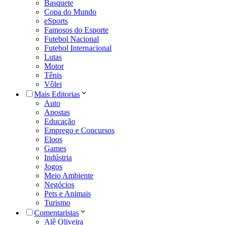
Basquete
Copa do Mundo
eSports
Famosos do Esporte
Futebol Nacional
Futebol Internacional
Lutas
Motor
Tênis
Vôlei
Mais Editorias
Auto
Apostas
Educação
Emprego e Concursos
Eloos
Games
Indústria
Jogos
Meio Ambiente
Negócios
Pets e Animais
Turismo
Comentaristas
Alê Oliveira